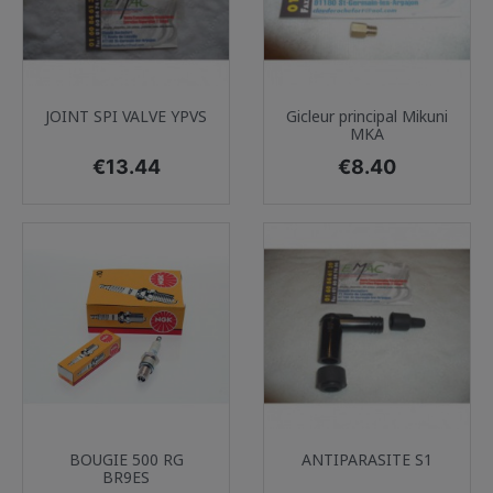
JOINT SPI VALVE YPVS
Gicleur principal Mikuni
MKA
Price
Price
€13.44
€8.40
BOUGIE 500 RG
ANTIPARASITE S1
BR9ES