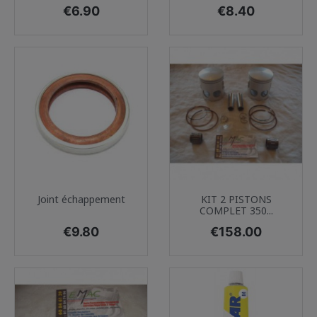
Price
Price
€6.90
€8.40
Joint échappement
KIT 2 PISTONS
COMPLET 350...
Price
Price
€9.80
€158.00