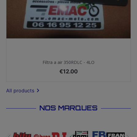
Filtra a air 350RDLC - 4LO
Price
€12.00

All products
NOS MARQUES