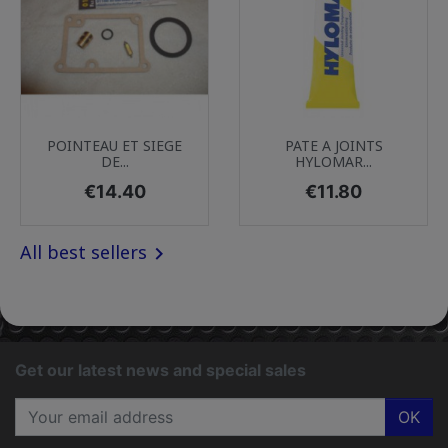
POINTEAU ET SIEGE
PATE A JOINTS
DE...
HYLOMAR...
Price
Price
€14.40
€11.80
All best sellers

Get our latest news and special sales
OK