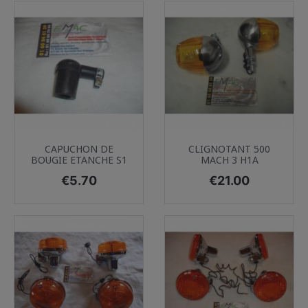
CAPUCHON DE
CLIGNOTANT 500
BOUGIE ETANCHE S1
MACH 3 H1A
Price
Price
€5.70
€21.00