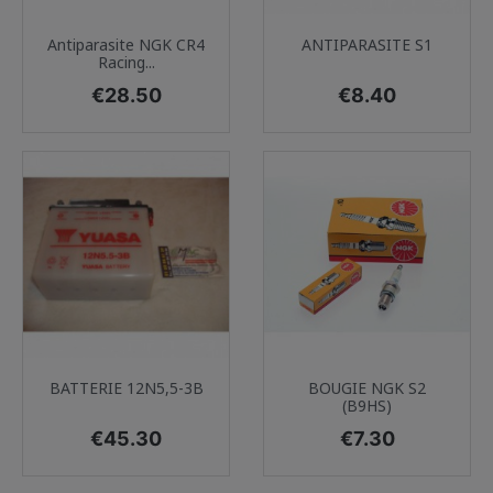
Antiparasite NGK CR4
ANTIPARASITE S1
Racing...
Price
Price
€28.50
€8.40
BATTERIE 12N5,5-3B
BOUGIE NGK S2
(B9HS)
Price
Price
€45.30
€7.30