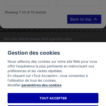
Showing 1-10 of 10 item(s)

Back to top
Get our latest news and special sales
OK
Gestion des cookies
You may unsubscribe at any moment. For that purpose, please
Nous utilisons des cookies sur notre site Web pour vous
find our contact info in the legal notice.
offrir l'expérience la plus pertinente en mémorisant vos
préférences et les visites répétées.
En cliquant sur «Tout Accepter», vous consentez à
PRODUCTS
l'utilisation de tous les cookies.
Modifier
paramètres des cookies
OUR COMPANY
TOUT ACCEPTER
YOUR ACCOUNT