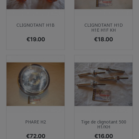
CLIGNOTANT H1B
CLIGNOTANT H1D
H1E H1F KH
Price
Price
€19.00
€18.00
PHARE H2
Tige de clignotant 500
H1/KH
Price
Price
€72.00
€16.00