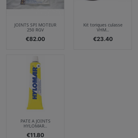
JOINTS SPI MOTEUR
Kit toriques culasse
250 RGV
VHM...
Price
Price
€82.00
€23.40
PATE A JOINTS
HYLOMAR...
Price
€11.80