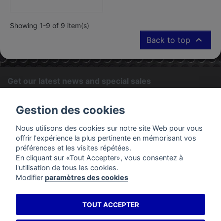
Showing 1-9 of 9 item(s)

Back to top
Get our latest news and special sales
OK
Gestion des cookies
You may unsubscribe at any moment. For that purpose, please
Nous utilisons des cookies sur notre site Web pour vous
find our contact info in the legal notice.
offrir l'expérience la plus pertinente en mémorisant vos
préférences et les visites répétées.
En cliquant sur «Tout Accepter», vous consentez à
PRODUCTS
l'utilisation de tous les cookies.
Modifier
paramètres des cookies
OUR COMPANY
TOUT ACCEPTER
YOUR ACCOUNT