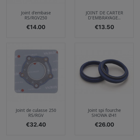
Joint d'embase
JOINT DE CARTER
RS/RGV250
D'EMBRAYAGE...
Price
Price
€14.00
€13.50
Joint de culasse 250
Joint spi fourche
RS/RGV
SHOWA Ø41
Price
Price
€32.40
€26.00