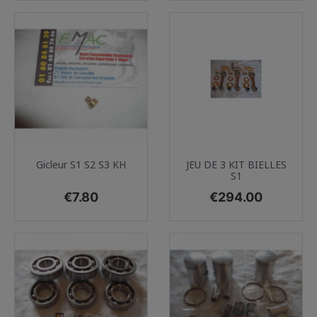
Gicleur S1 S2 S3 KH
JEU DE 3 KIT BIELLES
S1
Price
Price
€7.80
€294.00