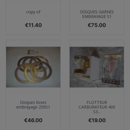
copy of
DISQUES GARNIS
EMBRAYAGE S1
Price
Price
€11.40
€75.00
Disques lisses
FLOTTEUR
embrayage 250S1
CARBURATEUR 400
S3...
Price
Price
€46.00
€19.00