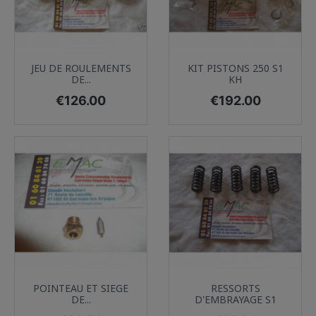
JEU DE ROULEMENTS
KIT PISTONS 250 S1
DE...
KH
Price
Price
€126.00
€192.00
POINTEAU ET SIEGE
RESSORTS
DE...
D'EMBRAYAGE S1