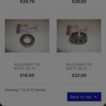
Price
Price
€29.70
€29.00
ROULEMENT DE
ROULEMENT DE
BOITE 250 S1 -...
BOITE 250 S1 -...
Price
Price
€18.00
€22.00
Showing 1-12 of 12 item(s)

Back to top