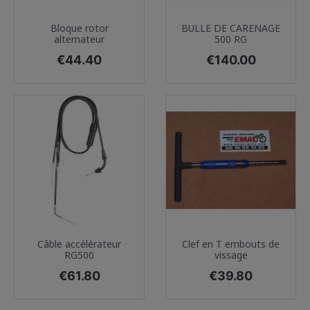
Bloque rotor
BULLE DE CARENAGE
alternateur
500 RG
Price
Price
€44.40
€140.00
Câble accélérateur
Clef en T embouts de
RG500
vissage
Price
Price
€61.80
€39.80