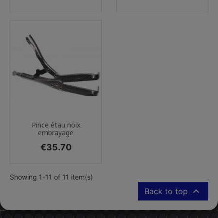
Pince étau noix
embrayage
Price
€35.70
Showing 1-11 of 11 item(s)

Back to top