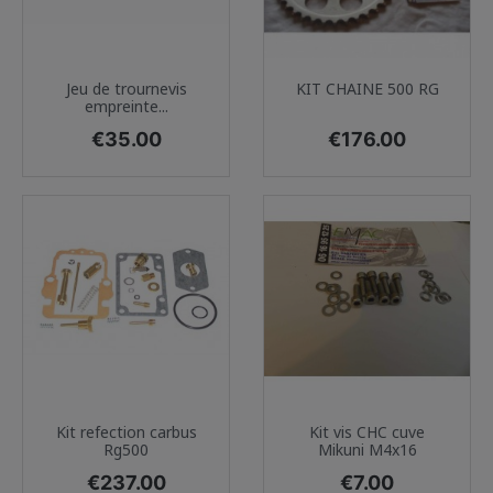
Jeu de trournevis
KIT CHAINE 500 RG
empreinte...
Price
Price
€35.00
€176.00
Kit refection carbus
Kit vis CHC cuve
Rg500
Mikuni M4x16
Price
Price
€237.00
€7.00