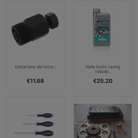
Extracteur de rotor...
Huile boite racing
10W40...
Price
Price
€11.88
€25.20