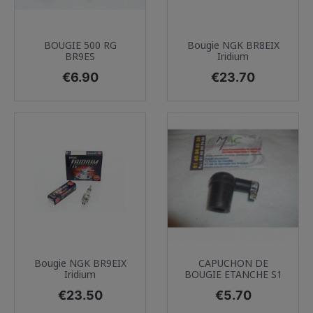
BOUGIE 500 RG
Bougie NGK BR8EIX
BR9ES
Iridium
Price
Price
€6.90
€23.70
Bougie NGK BR9EIX
CAPUCHON DE
Iridium
BOUGIE ETANCHE S1
Price
Price
€23.50
€5.70