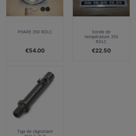
PHARE 350 RDLC
Sonde de
température 350
RDLC
Price
Price
€54.00
€22.50
Tige de clignotant