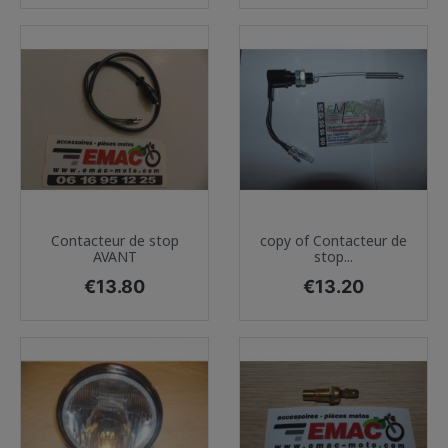
Contacteur de stop
copy of Contacteur de
AVANT
stop...
Price
Price
€13.80
€13.20