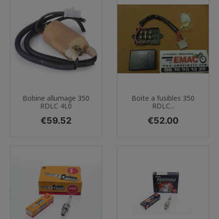
Bobine allumage 350
Boite a fusibles 350
RDLC 4L0
RDLC...
Price
Price
€59.52
€52.00