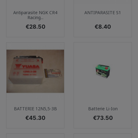
Antiparasite NGK CR4
ANTIPARASITE S1
Racing...
Price
Price
€28.50
€8.40
BATTERIE 12N5,5-3B
Batterie Li-Ion
Price
Price
€45.30
€73.50