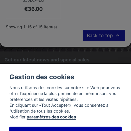
350LC-4LO
Price
€36.00
Showing 1-15 of 15 item(s)

Back to top
Get our latest news and special sales
OK
Gestion des cookies
You may unsubscribe at any moment. For that purpose, please
Nous utilisons des cookies sur notre site Web pour vous
find our contact info in the legal notice.
offrir l'expérience la plus pertinente en mémorisant vos
préférences et les visites répétées.
En cliquant sur «Tout Accepter», vous consentez à
PRODUCTS
l'utilisation de tous les cookies.
Modifier
paramètres des cookies
OUR COMPANY