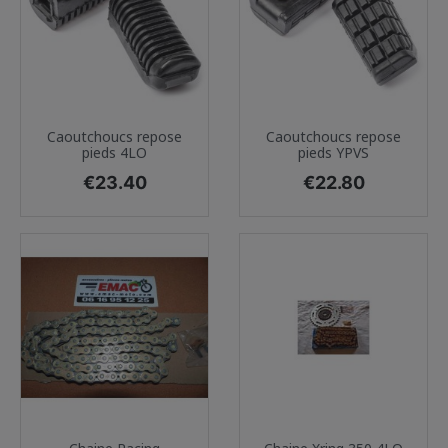
Caoutchoucs repose
Caoutchoucs repose
pieds 4LO
pieds YPVS
Price
Price
€23.40
€22.80