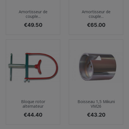
Amortisseur de
Amortisseur de
couple...
couple...
Price
Price
€49.50
€65.00
Bloque rotor
Boisseau 1,5 Mikuni
alternateur
VM26
Price
Price
€44.40
€43.20