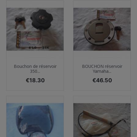
Bouchon de réservoir
BOUCHON réservoir
350...
Yamaha...
Price
Price
€18.30
€46.50