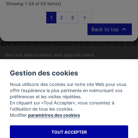
Showing 1-24 of 59 item(s)
Next
1
2
3


Back to top
Get our latest news and special sales
OK
Gestion des cookies
You may unsubscribe at any moment. For that purpose, please
Nous utilisons des cookies sur notre site Web pour vous
find our contact info in the legal notice.
offrir l'expérience la plus pertinente en mémorisant vos
préférences et les visites répétées.
En cliquant sur «Tout Accepter», vous consentez à
PRODUCTS
l'utilisation de tous les cookies.
Modifier
paramètres des cookies
OUR COMPANY
TOUT ACCEPTER
YOUR ACCOUNT