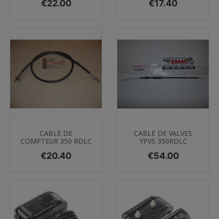
Price
Price
€22.00
€17.40
CABLE DE
CABLE DE VALVES
COMPTEUR 350 RDLC
YPVS 350RDLC
Price
Price
€20.40
€54.00