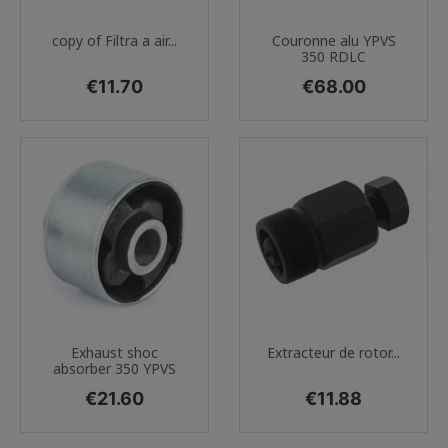
copy of Filtra a air...
Couronne alu YPVS
350 RDLC
Price
Price
€11.70
€68.00
Exhaust shoc
Extracteur de rotor...
absorber 350 YPVS
Price
Price
€21.60
€11.88