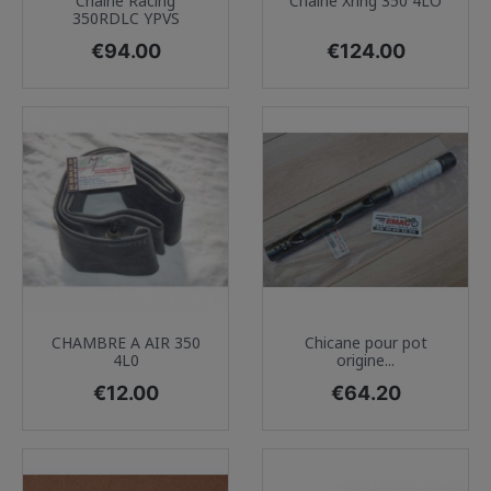
Chaine Racing
Chaine Xring 350 4LO
350RDLC YPVS
Price
Price
€94.00
€124.00
CHAMBRE A AIR 350
Chicane pour pot
4L0
origine...
Price
Price
€12.00
€64.20