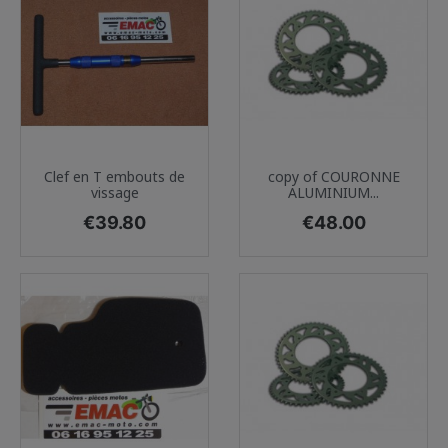
Clef en T embouts de
copy of COURONNE
vissage
ALUMINIUM...
Price
Price
€39.80
€48.00