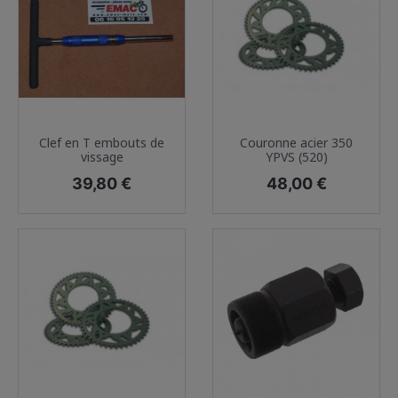
Clef en T embouts de
Couronne acier 350
vissage
YPVS (520)
Prix
Prix
39,80 €
48,00 €