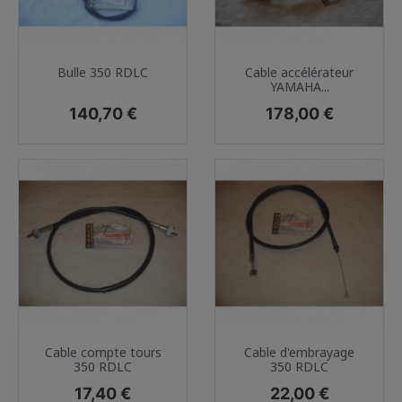
Bulle 350 RDLC
Cable accélérateur
YAMAHA...
Prix
Prix
140,70 €
178,00 €
Cable compte tours
Cable d'embrayage
350 RDLC
350 RDLC
Prix
Prix
17,40 €
22,00 €