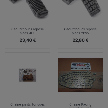
Caoutchoucs repose
Caoutchoucs repose
pieds 4LO
pieds YPVS
Prix
Prix
23,40 €
22,80 €
Chaîne joints toriques
Chaine Racing