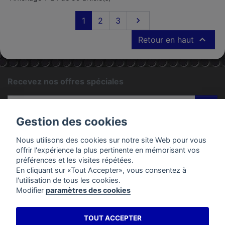
Suivant
1
2
3


Retour en haut
Recevez nos offres spéciales
ok
Gestion des cookies
Vous pouvez vous désinscrire à tout moment. Vous trouverez
pour cela nos informations de contact dans les conditions
Nous utilisons des cookies sur notre site Web pour vous
d'utilisation du site.
offrir l'expérience la plus pertinente en mémorisant vos
préférences et les visites répétées.
En cliquant sur «Tout Accepter», vous consentez à
PRODUITS
l'utilisation de tous les cookies.
Modifier
paramètres des cookies
EMAC MOTOS
TOUT ACCEPTER
VOTRE COMPTE