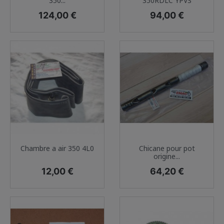
350...
350RDLC YPVS
Prix
Prix
124,00 €
94,00 €
Chambre a air 350 4L0
Chicane pour pot
origine...
Prix
Prix
12,00 €
64,20 €