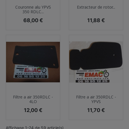
Couronne alu YPVS
Extracteur de rotor...
350 RDLC...
Prix
Prix
68,00 €
11,88 €
Filtre a air 350RDLC -
Filtre a air 350RDLC -
4LO
YPVS
Prix
Prix
12,00 €
11,70 €
Affichage 1-24 de 59 article(s)