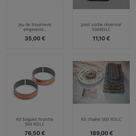
Jeu de trournevis
Joint sortie réservoir
empreinte...
500RDLC
Prix
Prix
35,00 €
11,10 €
Kit bagues fourche
Kit chaîne 500 RDLC
500 RDLC
Prix
Prix
76,50 €
189,00 €