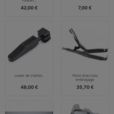
robinet...
Prix
Prix
42,00 €
7,00 €
Levier de starter...
Pince étau noix
embrayage
Prix
Prix
48,00 €
35,70 €