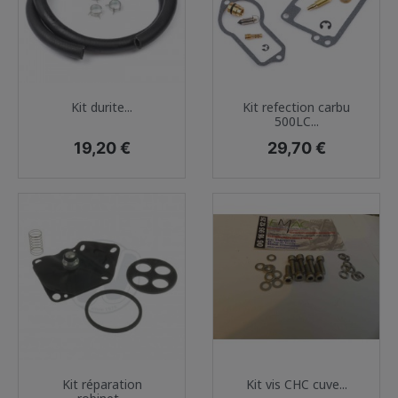
Kit durite...
Kit refection carbu
500LC...
Prix
Prix
19,20 €
29,70 €
Kit réparation
Kit vis CHC cuve...