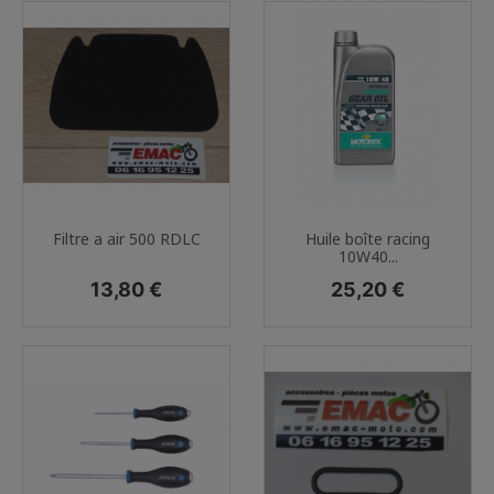
Filtre a air 500 RDLC
Huile boîte racing
10W40...
Prix
Prix
13,80 €
25,20 €