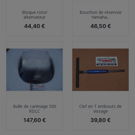
Bloque rotor
Bouchon de réservoir
alternateur
Yamaha...
Prix
Prix
44,40 €
46,50 €
Bulle de carénage 500
Clef en T embouts de
RDLC
vissage
Prix
Prix
147,60 €
39,80 €