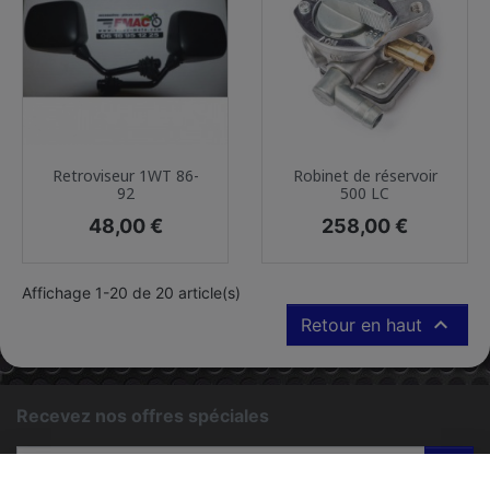
Retroviseur 1WT 86-
Robinet de réservoir
92
500 LC
Prix
Prix
48,00 €
258,00 €
Affichage 1-20 de 20 article(s)

Retour en haut
Recevez nos offres spéciales
ok