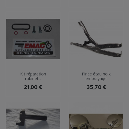
Kit réparation
Pince étau noix
robinet...
embrayage
Prix
Prix
21,00 €
35,70 €