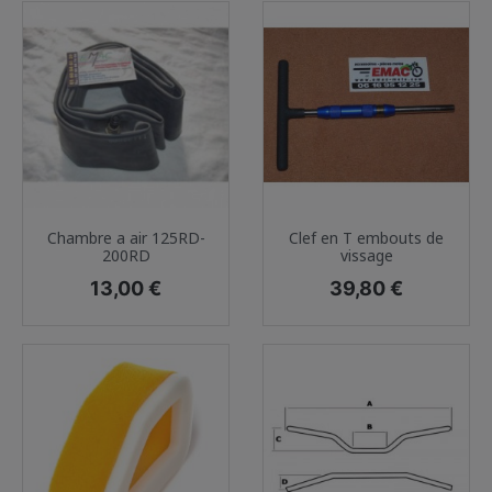
Chambre a air 125RD-
Clef en T embouts de
200RD
vissage
Prix
Prix
13,00 €
39,80 €