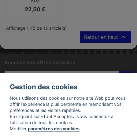
RDX
Prix
22,50 €
Affichage 1-15 de 15 article(s)

Retour en haut
Recevez nos offres spéciales
ok
Gestion des cookies
Vous pouvez vous désinscrire à tout moment. Vous trouverez
pour cela nos informations de contact dans les conditions
Nous utilisons des cookies sur notre site Web pour vous
d'utilisation du site.
offrir l'expérience la plus pertinente en mémorisant vos
préférences et les visites répétées.
En cliquant sur «Tout Accepter», vous consentez à
PRODUITS
l'utilisation de tous les cookies.
Modifier
paramètres des cookies
EMAC MOTOS