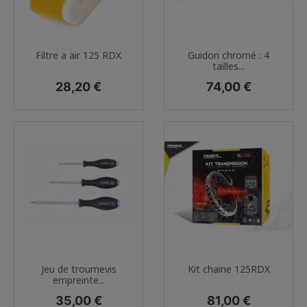
Filtre a air 125 RDX
Guidon chromé : 4
tailles...
Prix
Prix
28,20 €
74,00 €
Jeu de trournevis
Kit chaine 125RDX
empreinte...
Prix
Prix
35,00 €
81,00 €