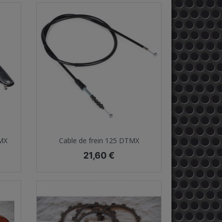
Aperçu rapide

TMX
Cable de frein 125 DTMX
Prix
21,60 €