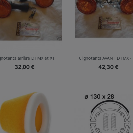
Aperçu rapide
Aperçu rapide


ignotants arrière DTMX et XT
Clignotants AVANT DTMX -
Prix
Prix
32,00 €
42,30 €