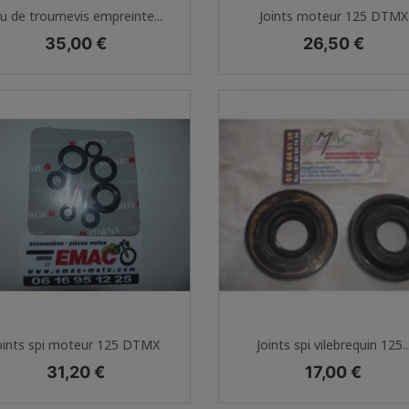
Aperçu rapide
Aperçu rapide


eu de trournevis empreinte...
Joints moteur 125 DTMX
Prix
Prix
35,00 €
26,50 €
Aperçu rapide
Aperçu rapide


oints spi moteur 125 DTMX
Joints spi vilebrequin 125..
Prix
Prix
31,20 €
17,00 €