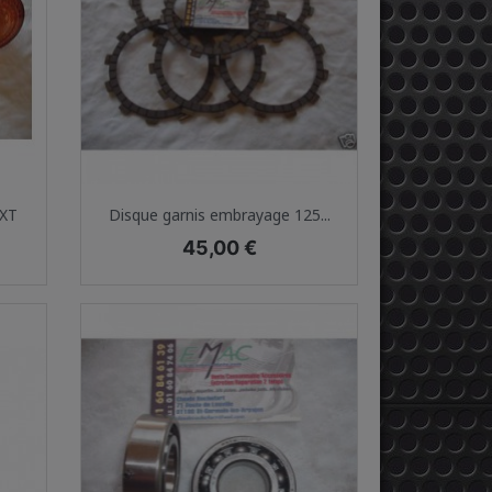
Aperçu rapide

 XT
Disque garnis embrayage 125...
Prix
45,00 €