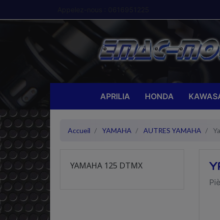
Appelez-nous :
0616951225
APRILIA
HONDA
KAWASA
Accueil
YAMAHA
AUTRES YAMAHA
Y
Y
YAMAHA 125 DTMX
Pi