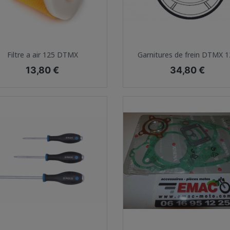
Aperçu rapide
Aperçu rapide


Filtre a air 125 DTMX
Garnitures de frein DTMX 
Prix
Prix
13,80 €
34,80 €