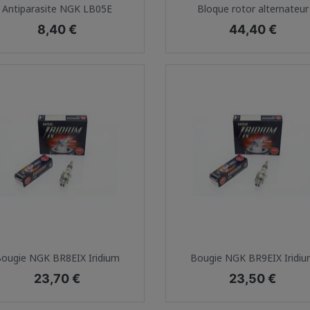
Aperçu rapide
Aperçu rapide


Antiparasite NGK LB05E
Bloque rotor alternateur
Prix
Prix
8,40 €
44,40 €
Aperçu rapide
Aperçu rapide


ougie NGK BR8EIX Iridium
Bougie NGK BR9EIX Iridi
Prix
Prix
23,70 €
23,50 €