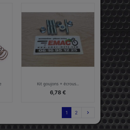
Aperçu rapide

e
Kit goujons + écrous...
Prix
6,78 €
Suivant
1
2
