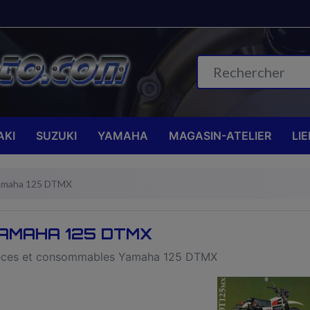
KI
SUZUKI
YAMAHA
MAGASIN-ATELIER
LI
amaha 125 DTMX
AMAHA 125 DTMX
èces et consommables Yamaha 125 DTMX