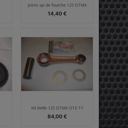
Aperçu rapide

Joints spi de fourche 125 DTMX
Prix
14,40 €
Aperçu rapide

.
Kit bielle 125 DTMX-DTE-TY
Prix
84,00 €