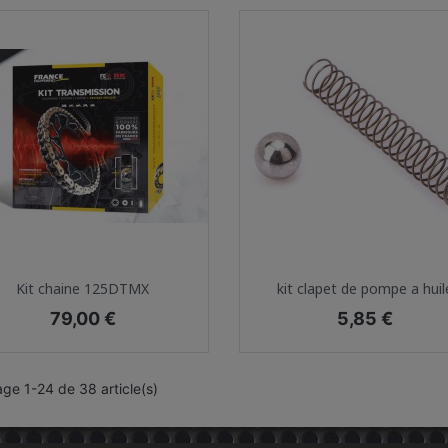
Aperçu rapide
Aperçu rapide


Kit chaine 125DTMX
kit clapet de pompe a huil
Prix
Prix
79,00 €
5,85 €
age 1-24 de 38 article(s)