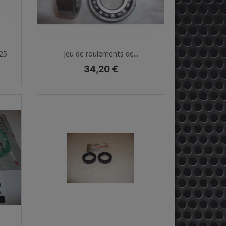
Aperçu rapide

125
Jeu de roulements de...
Prix
34,20 €