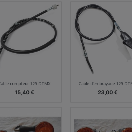
Aperçu rapide
Aperçu rapide


Cable compteur 125 DTMX
Cable d'embrayage 125 D
Prix
Prix
15,40 €
23,00 €