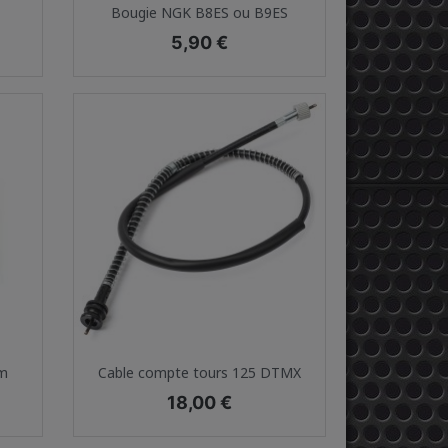
Aperçu rapide

Bougie NGK B8ES ou B9ES
Prix
5,90 €
Aperçu rapide

um
Cable compte tours 125 DTMX
Prix
18,00 €