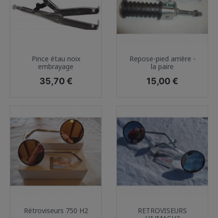
Pince étau noix
Repose-pied arrière -
embrayage
la paire
Prix
Prix
35,70 €
15,00 €
Rétroviseurs 750 H2
RETROVISEURS