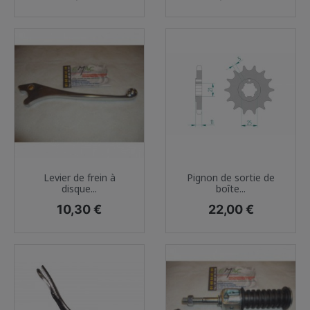
Levier de frein à
Pignon de sortie de
disque...
boîte...
Prix
Prix
10,30 €
22,00 €