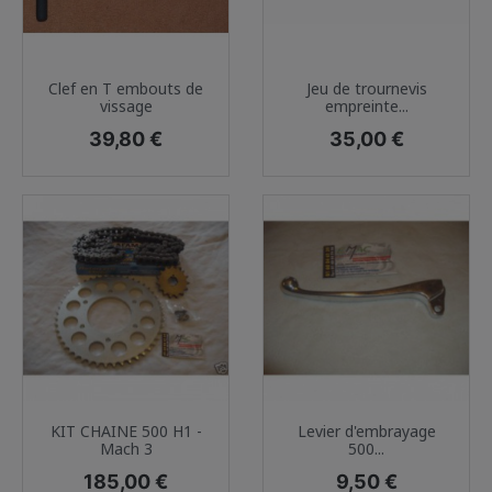
Clef en T embouts de
Jeu de trournevis
vissage
empreinte...
Prix
Prix
39,80 €
35,00 €
KIT CHAINE 500 H1 -
Levier d'embrayage
Mach 3
500...
Prix
Prix
185,00 €
9,50 €