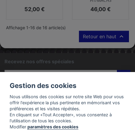
H1/MACH3
Prix
Prix
52,00 €
46,00 €
Affichage 1-16 de 16 article(s)

Retour en haut
Recevez nos offres spéciales
ok
Gestion des cookies
Vous pouvez vous désinscrire à tout moment. Vous trouverez
pour cela nos informations de contact dans les conditions
Nous utilisons des cookies sur notre site Web pour vous
d'utilisation du site.
offrir l'expérience la plus pertinente en mémorisant vos
préférences et les visites répétées.
En cliquant sur «Tout Accepter», vous consentez à
PRODUITS
l'utilisation de tous les cookies.
Modifier
paramètres des cookies
EMAC MOTOS