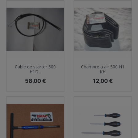
Cable de starter 500
Chambre a air 500 H1
H1D...
KH
Prix
Prix
58,00 €
12,00 €