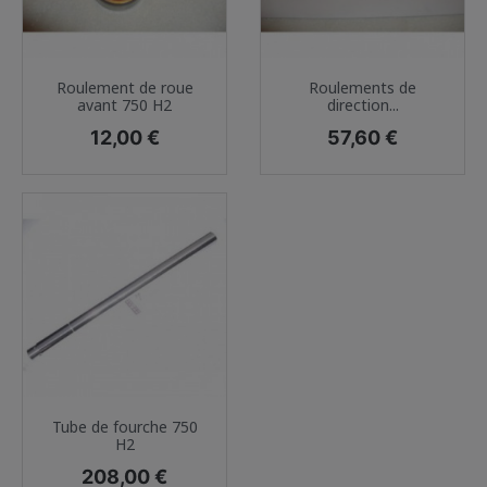
Roulement de roue
Roulements de
avant 750 H2
direction...
Prix
Prix
12,00 €
57,60 €
Tube de fourche 750
H2
Prix
208,00 €