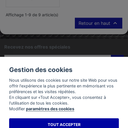
Affichage 1-9 de 9 article(s)

Retour en haut
Recevez nos offres spéciales
ok
Gestion des cookies
Vous pouvez vous désinscrire à tout moment. Vous trouverez
pour cela nos informations de contact dans les conditions
Nous utilisons des cookies sur notre site Web pour vous
d'utilisation du site.
offrir l'expérience la plus pertinente en mémorisant vos
préférences et les visites répétées.
En cliquant sur «Tout Accepter», vous consentez à
PRODUITS
l'utilisation de tous les cookies.
Modifier
paramètres des cookies
EMAC MOTOS
TOUT ACCEPTER
VOTRE COMPTE