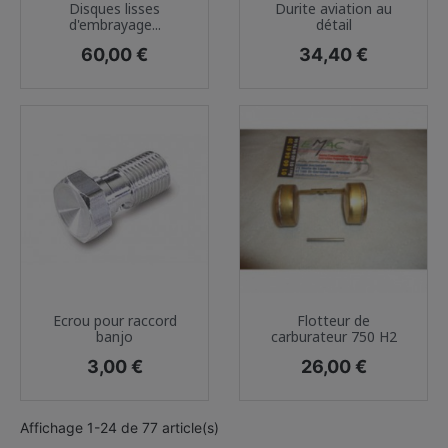
Disques lisses
Durite aviation au
d'embrayage...
détail
Prix
Prix
60,00 €
34,40 €
Ecrou pour raccord
Flotteur de
banjo
carburateur 750 H2
Prix
Prix
3,00 €
26,00 €
Affichage 1-24 de 77 article(s)