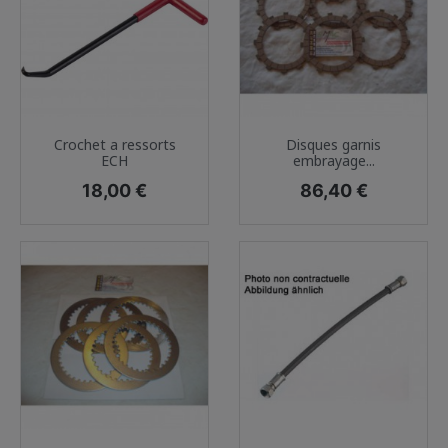
Crochet a ressorts
Disques garnis
ECH
embrayage...
Prix
Prix
18,00 €
86,40 €