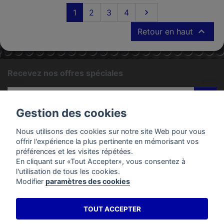
Suivant
1
2
3
4


Retour en haut
Recevez nos offres spéciales
ok
Gestion des cookies
Vous pouvez vous désinscrire à tout moment. Vous trouverez
pour cela nos informations de contact dans les conditions
Nous utilisons des cookies sur notre site Web pour vous
d'utilisation du site.
offrir l'expérience la plus pertinente en mémorisant vos
préférences et les visites répétées.
En cliquant sur «Tout Accepter», vous consentez à
PRODUITS
l'utilisation de tous les cookies.
Modifier
paramètres des cookies
EMAC MOTOS
TOUT ACCEPTER
VOTRE COMPTE