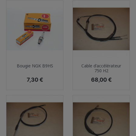
Bougie NGK B9HS
Cable d'accélérateur
750 H2
Prix
Prix
7,30 €
68,00 €