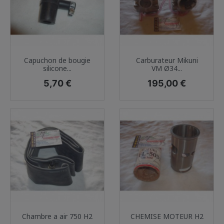
Capuchon de bougie
Carburateur Mikuni
silicone...
VM Ø34...
Prix
Prix
5,70 €
195,00 €
Chambre a air 750 H2
CHEMISE MOTEUR H2