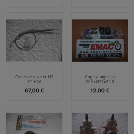
Cable de starter H2
Cage a aiguilles
ET H2A
Ø16xØ21x22,5
Prix
Prix
67,00 €
12,00 €