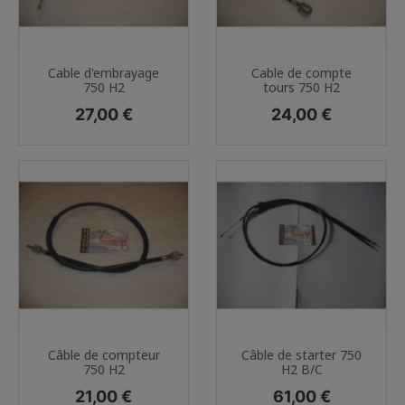
Cable d'embrayage
Cable de compte
750 H2
tours 750 H2
Prix
Prix
27,00 €
24,00 €
Câble de compteur
Câble de starter 750
750 H2
H2 B/C
Prix
Prix
21,00 €
61,00 €