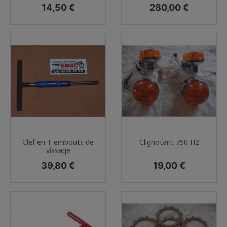
Prix
Prix
14,50 €
280,00 €
Clef en T embouts de
Clignotant 750 H2
vissage
Prix
Prix
39,80 €
19,00 €