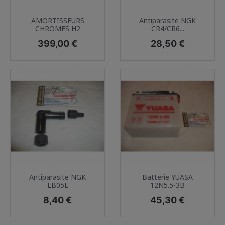
AMORTISSEURS
Antiparasite NGK
CHROMES H2
CR4/CR6...
Prix
Prix
399,00 €
28,50 €
Antiparasite NGK
Batterie YUASA
LB05E
12N5.5-3B
Prix
Prix
8,40 €
45,30 €