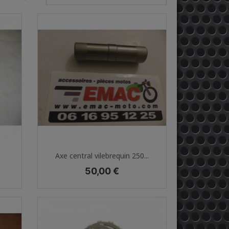
Aperçu rapide

Axe central vilebrequin 250...
Prix
50,00 €