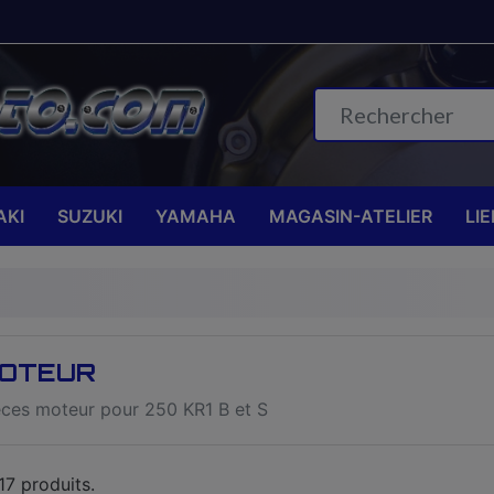
KI
SUZUKI
YAMAHA
MAGASIN-ATELIER
LI
OTEUR
eces moteur pour 250 KR1 B et S
 17 produits.