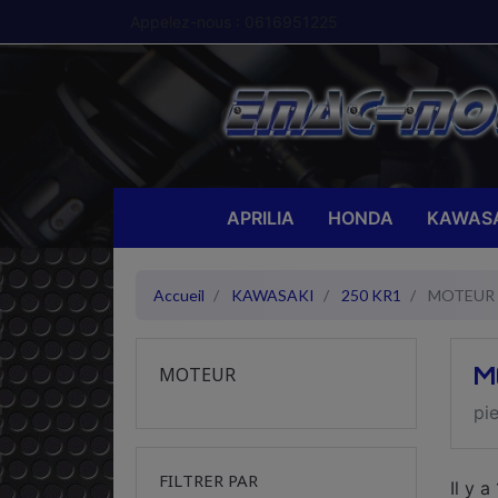
Appelez-nous :
0616951225
APRILIA
HONDA
KAWASA
Accueil
KAWASAKI
250 KR1
MOTEUR
M
MOTEUR
pi
FILTRER PAR
Il y a