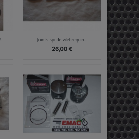
Aperçu rapide

S
Joints spi de vilebrequin...
Prix
26,00 €