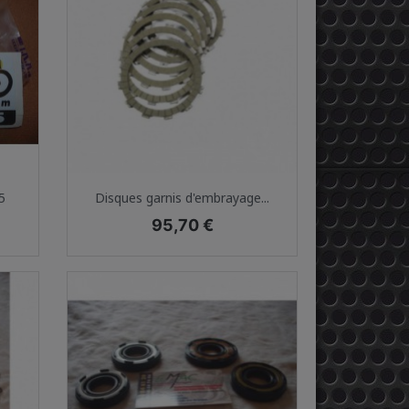
Aperçu rapide

5
Disques garnis d'embrayage...
Prix
95,70 €