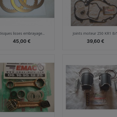
Aperçu rapide
Aperçu rapide


Disques lisses embrayage...
Joints moteur 250 KR1 B/
Prix
Prix
45,00 €
39,60 €