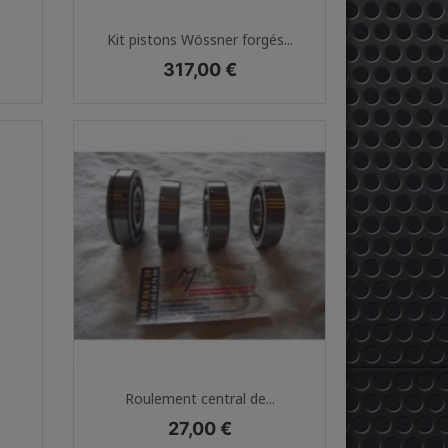
Aperçu rapide

Kit pistons Wössner forgés...
Prix
317,00 €
Aperçu rapide

Roulement central de...
Prix
27,00 €