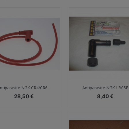
Aperçu rapide
Aperçu rapide


ntiparasite NGK CR4/CR6...
Antiparasite NGK LB05E
Prix
Prix
28,50 €
8,40 €