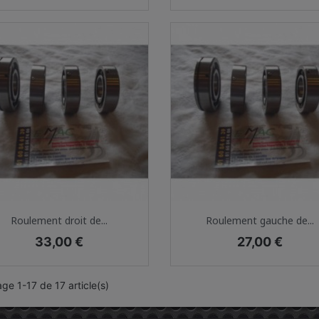
Aperçu rapide
Aperçu rapide


Roulement droit de...
Roulement gauche de...
Prix
Prix
33,00 €
27,00 €
age 1-17 de 17 article(s)