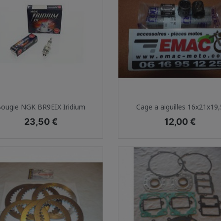
Aperçu rapide
Aperçu rapide


ougie NGK BR9EIX Iridium
Cage a aiguilles 16x21x19,
Prix
Prix
23,50 €
12,00 €