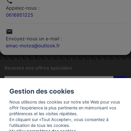

Appelez-nous :
0616951225

Envoyez-nous un e-mail :
emac-motos@outlook.fr
Recevez nos offres spéciales
ok
Gestion des cookies
Vous pouvez vous désinscrire à tout moment. Vous trouverez
pour cela nos informations de contact dans les conditions
Nous utilisons des cookies sur notre site Web pour vous
d'utilisation du site.
offrir l'expérience la plus pertinente en mémorisant vos
préférences et les visites répétées.
En cliquant sur «Tout Accepter», vous consentez à
PRODUITS
l'utilisation de tous les cookies.