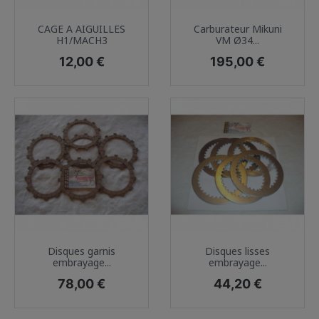
CAGE A AIGUILLES
Carburateur Mikuni
H1/MACH3
VM Ø34...
Prix
Prix
12,00 €
195,00 €
Disques garnis
Disques lisses
embrayage...
embrayage...
Prix
Prix
78,00 €
44,20 €