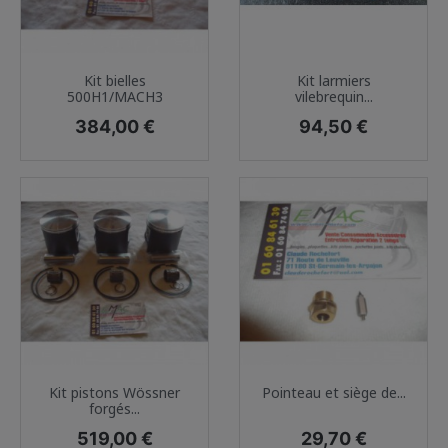
Kit bielles
Kit larmiers
500H1/MACH3
vilebrequin...
Prix
Prix
384,00 €
94,50 €
Kit pistons Wössner
Pointeau et siège de...
forgés...
Prix
Prix
519,00 €
29,70 €