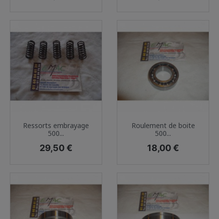
Ressorts embrayage
Roulement de boite
500...
500...
Prix
Prix
29,50 €
18,00 €