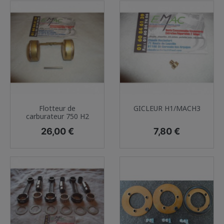
Flotteur de
GICLEUR H1/MACH3
carburateur 750 H2
Prix
Prix
26,00 €
7,80 €