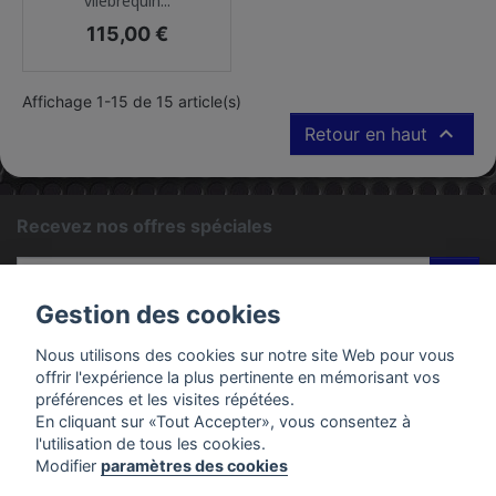
vilebrequin...
Prix
115,00 €
Affichage 1-15 de 15 article(s)

Retour en haut
Recevez nos offres spéciales
ok
Gestion des cookies
Vous pouvez vous désinscrire à tout moment. Vous trouverez
pour cela nos informations de contact dans les conditions
Nous utilisons des cookies sur notre site Web pour vous
d'utilisation du site.
offrir l'expérience la plus pertinente en mémorisant vos
préférences et les visites répétées.
En cliquant sur «Tout Accepter», vous consentez à
PRODUITS
l'utilisation de tous les cookies.
Modifier
paramètres des cookies
EMAC MOTOS