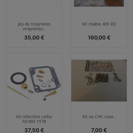
Jeu de trournevis
Kit chaîne 400 RD
empreinte...
Prix
Prix
35,00 €
160,00 €
Kit réfection carbu
Kit vis CHC cuve...
RD400 1978
Prix
Prix
37,50 €
7,00 €