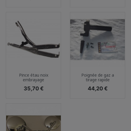
Pince étau noix
Poignée de gaz a
embrayage
tirage rapide
Prix
Prix
35,70 €
44,20 €