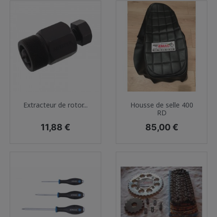
Extracteur de rotor...
Housse de selle 400
RD
Prix
Prix
11,88 €
85,00 €