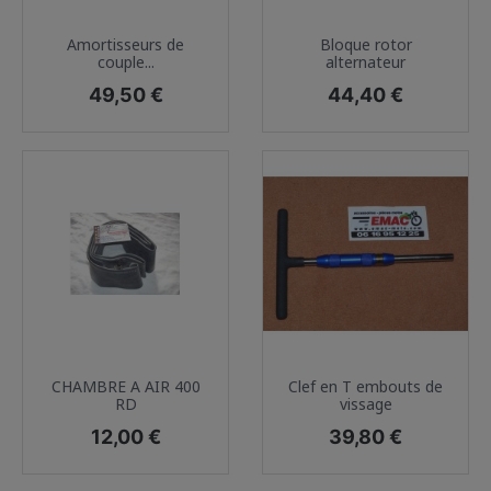
Amortisseurs de
Bloque rotor
couple...
alternateur
Prix
Prix
49,50 €
44,40 €
CHAMBRE A AIR 400
Clef en T embouts de
RD
vissage
Prix
Prix
12,00 €
39,80 €