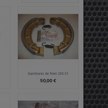
Aperçu rapide

Garnitures de frein 250 S1
Prix
50,00 €