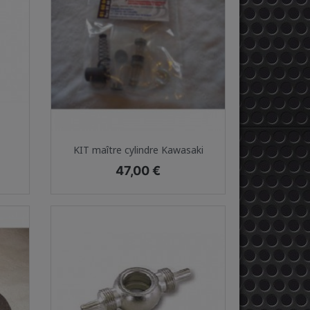
Aperçu rapide

KIT maître cylindre Kawasaki
Prix
47,00 €