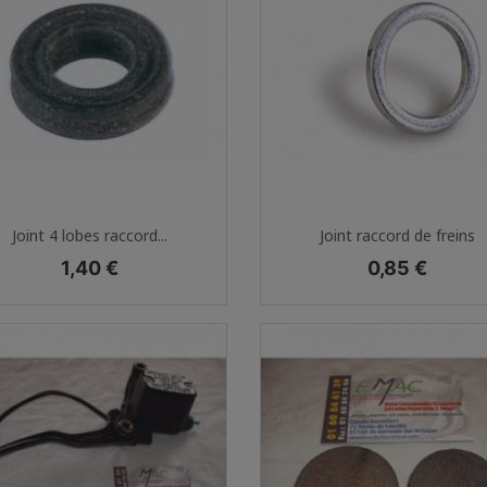
Aperçu rapide
Aperçu rapide


Joint 4 lobes raccord...
Joint raccord de freins
Prix
Prix
1,40 €
0,85 €