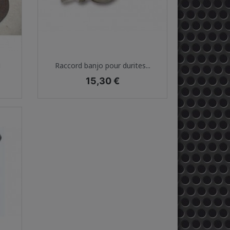
Aperçu rapide

1
Raccord banjo pour durites...
Prix
15,30 €