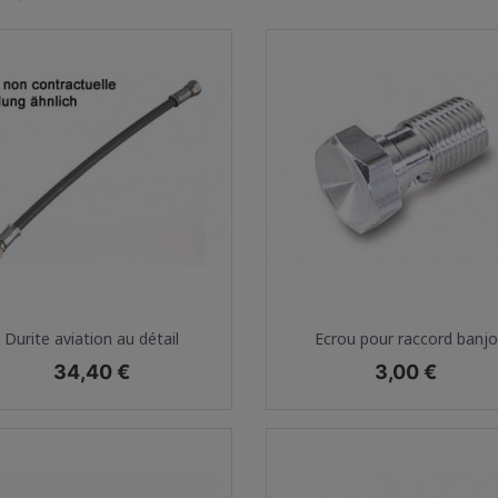
Aperçu rapide
Aperçu rapide


Durite aviation au détail
Ecrou pour raccord banjo
Prix
Prix
34,40 €
3,00 €