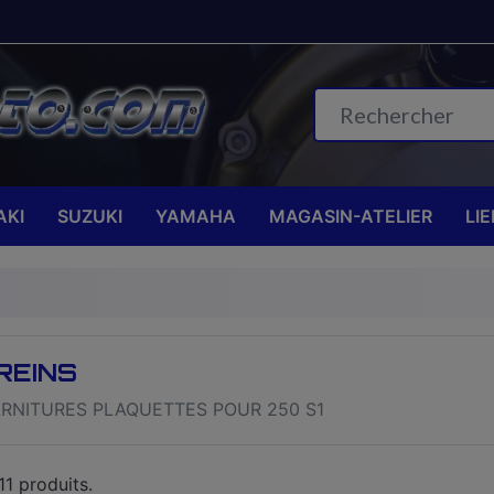
KI
SUZUKI
YAMAHA
MAGASIN-ATELIER
LI
REINS
RNITURES PLAQUETTES POUR 250 S1
 11 produits.