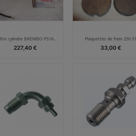
Aperçu rapide
Aperçu rapide


tre cylindre BREMBO PS16...
Plaquettes de frein 250 S
Prix
Prix
227,40 €
33,00 €