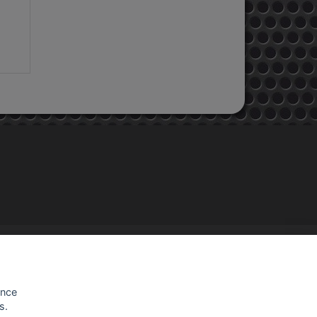
INFORMATIONS
EMAC MOTOS
48, rue de Brunoy
ence
94440 Villecresnes
s.