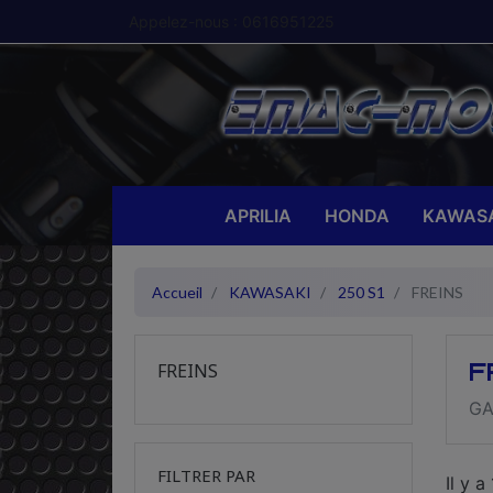
Appelez-nous :
0616951225
APRILIA
HONDA
KAWASA
Accueil
KAWASAKI
250 S1
FREINS
F
FREINS
GA
FILTRER PAR
Il y a