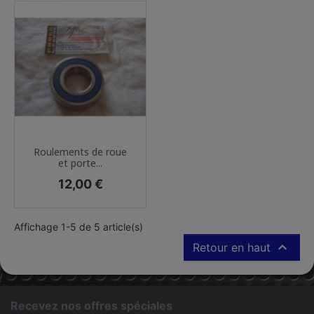
Roulements de roue
et porte...
Prix
12,00 €
Affichage 1-5 de 5 article(s)

Retour en haut
Recevez nos offres spéciales