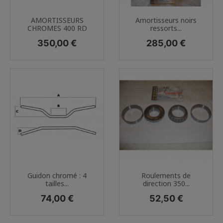
AMORTISSEURS
Amortisseurs noirs
CHROMES 400 RD
ressorts...
Prix
Prix
350,00 €
285,00 €
Guidon chromé : 4
Roulements de
tailles...
direction 350...
Prix
Prix
74,00 €
52,50 €