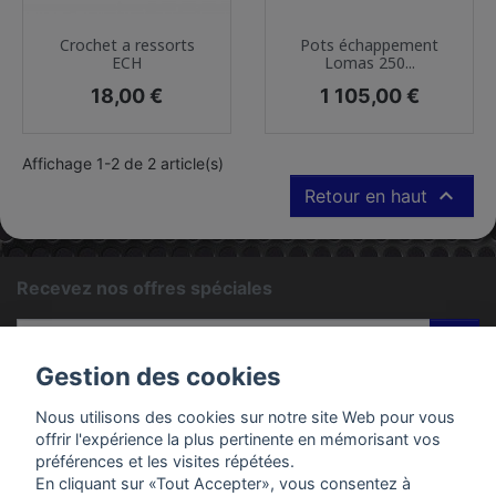
Crochet a ressorts
Pots échappement
ECH
Lomas 250...
Prix
Prix
18,00 €
1 105,00 €
Affichage 1-2 de 2 article(s)

Retour en haut
Recevez nos offres spéciales
ok
Gestion des cookies
Vous pouvez vous désinscrire à tout moment. Vous trouverez
pour cela nos informations de contact dans les conditions
Nous utilisons des cookies sur notre site Web pour vous
d'utilisation du site.
offrir l'expérience la plus pertinente en mémorisant vos
préférences et les visites répétées.
En cliquant sur «Tout Accepter», vous consentez à