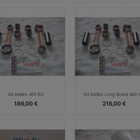
Aperçu rapide
Aperçu rapide


Kit bielles 400 RD
Kit bielles Long Brand 400
Prix
Prix
186,00 €
216,00 €