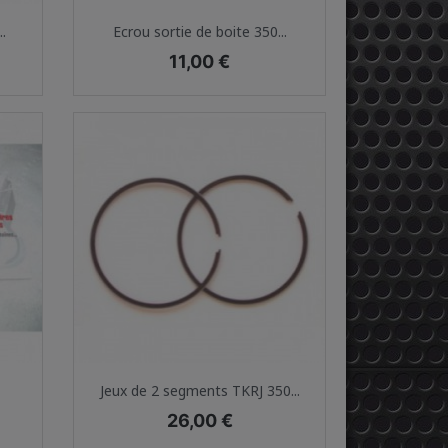
Aperçu rapide

.
Ecrou sortie de boite 350...
Prix
11,00 €
Aperçu rapide

Jeux de 2 segments TKRJ 350...
Prix
26,00 €