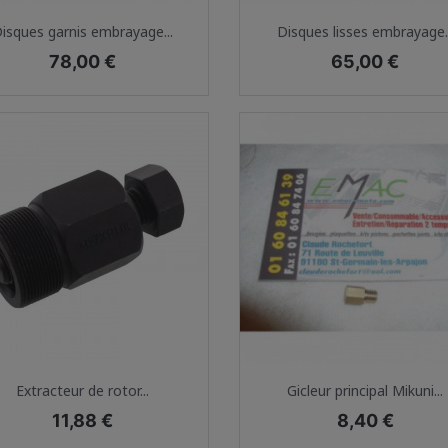
Aperçu rapide
Aperçu rapide


isques garnis embrayage...
Disques lisses embrayage..
Prix
Prix
78,00 €
65,00 €
Aperçu rapide
Aperçu rapide


Extracteur de rotor...
Gicleur principal Mikuni...
Prix
Prix
11,88 €
8,40 €