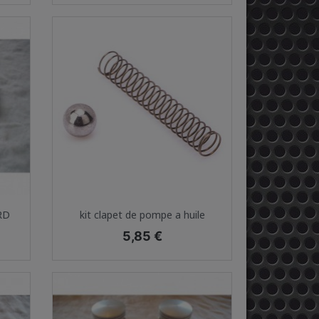
Aperçu rapide

 RD
kit clapet de pompe a huile
Prix
5,85 €