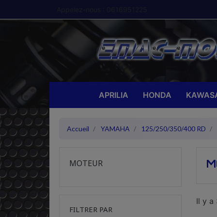
Appelez-nous :
0616951225
APRILIA
HONDA
KAWASA
Accueil
YAMAHA
125/250/350/400 RD
M
MOTEUR
Il y a
FILTRER PAR