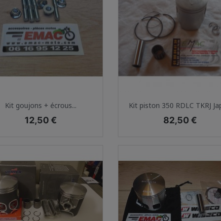
Aperçu rapide
Aperçu rapide


Kit goujons + écrous...
Kit piston 350 RDLC TKRJ J
Prix
Prix
12,50 €
82,50 €