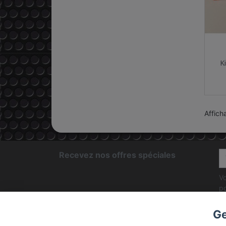
K
Affich
Recevez nos offres spéciales
Vo
po
d'
Ge