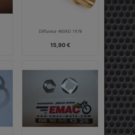
Aperçu rapide

t
Diffuseur 400RD 1978
Prix
15,90 €