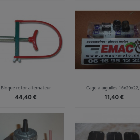
Aperçu rapide
Aperçu rapide


Bloque rotor alternateur
Cage a aiguilles 16x20x22,
Prix
Prix
44,40 €
11,40 €