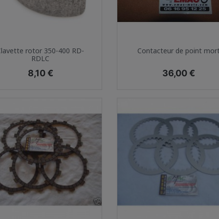
Aperçu rapide
Aperçu rapide


Clavette rotor 350-400 RD-
Contacteur de point mor
RDLC
Prix
Prix
8,10 €
36,00 €