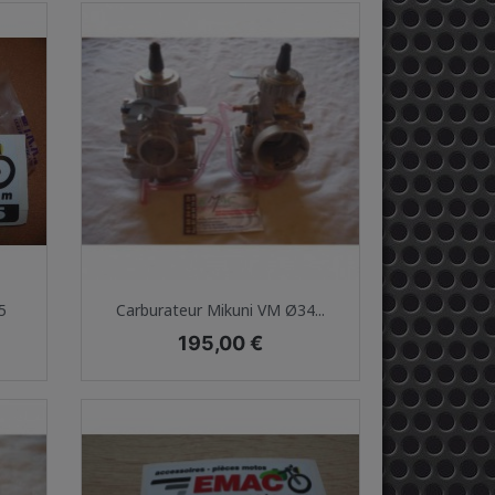
Aperçu rapide

5
Carburateur Mikuni VM Ø34...
Prix
195,00 €