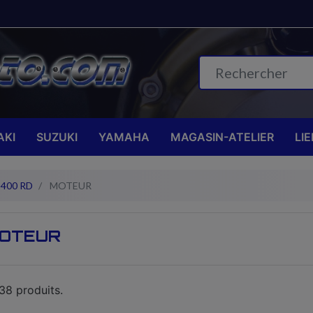
KI
SUZUKI
YAMAHA
MAGASIN-ATELIER
LI
400 RD
MOTEUR
OTEUR
 38 produits.