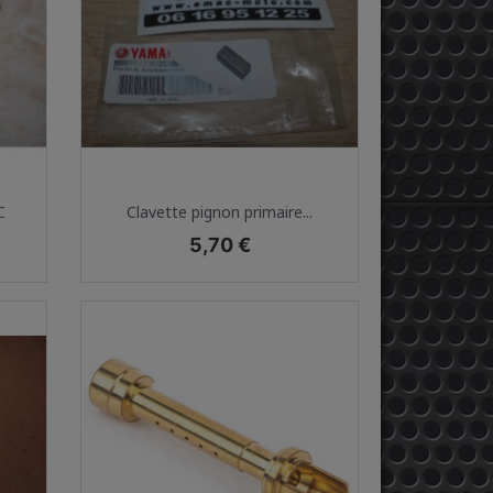
Aperçu rapide

C
Clavette pignon primaire...
Prix
5,70 €