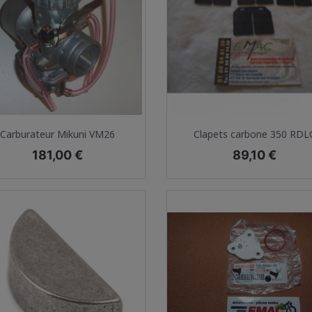
Aperçu rapide
Aperçu rapide


Carburateur Mikuni VM26
Clapets carbone 350 RDL
Prix
Prix
181,00 €
89,10 €