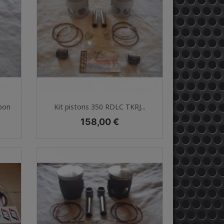
Aperçu rapide

apon
Kit pistons 350 RDLC TKRJ...
Prix
158,00 €