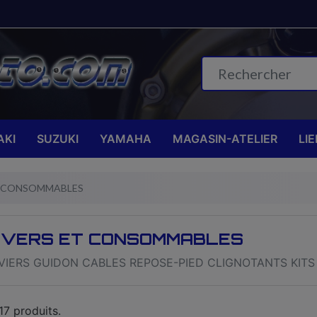
KI
SUZUKI
YAMAHA
MAGASIN-ATELIER
LI
T CONSOMMABLES
IVERS ET CONSOMMABLES
VIERS GUIDON CABLES REPOSE-PIED CLIGNOTANTS KITS 
 17 produits.