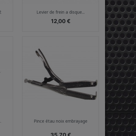
Aperçu rapide

2
Levier de frein a disque...
Prix
12,00 €
Aperçu rapide

.
Pince étau noix embrayage
Prix
35,70 €