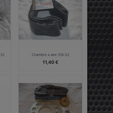
Aperçu rapide

 S2
Chambre a aire 350-S2
Prix
11,40 €