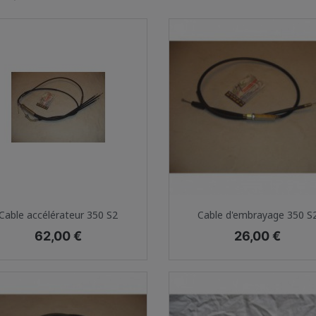
Aperçu rapide
Aperçu rapide


Cable accélérateur 350 S2
Cable d'embrayage 350 S
Prix
Prix
62,00 €
26,00 €