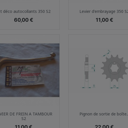
Aperçu rapide
Aperçu rapide


it déco autocollants 350 S2
Levier d'embrayage 350 S
Prix
Prix
60,00 €
11,00 €
Aperçu rapide
Aperçu rapide


VIER DE FREIN A TAMBOUR
Pignon de sortie de boîte..
S2
Prix
Prix
11,00 €
22,00 €