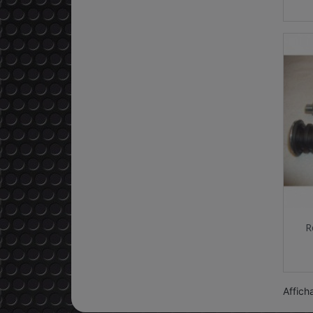
R
Affich