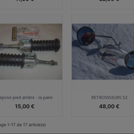
Aperçu rapide
Aperçu rapide


epose-pied arrière - la paire
RETROVISEURS S2
Prix
Prix
15,00 €
48,00 €
age 1-17 de 17 article(s)