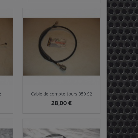
Aperçu rapide

2
Cable de compte tours 350 S2
Prix
28,00 €