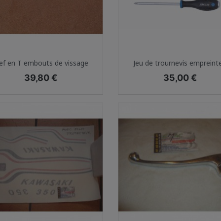
Aperçu rapide
Aperçu rapide


lef en T embouts de vissage
Jeu de trournevis empreinte.
Prix
Prix
39,80 €
35,00 €