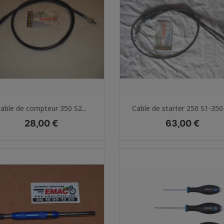
Aperçu rapide
Aperçu rapide


able de compteur 350 S2...
Cable de starter 250 S1-350
Prix
Prix
28,00 €
63,00 €