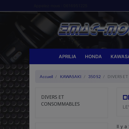
Appelez-nous :
0616951225
APRILIA
HONDA
KAWASA
Accueil
KAWASAKI
350 S2
DIVERS E
D
DIVERS ET
CONSOMMABLES
LE
Il y a