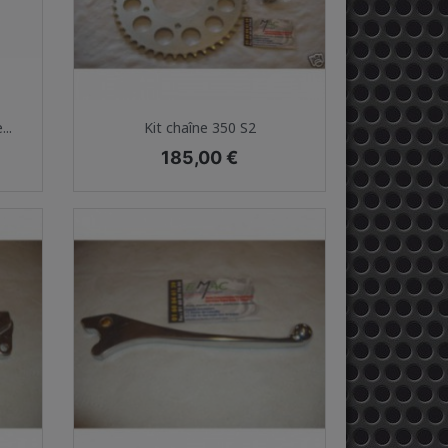
Aperçu rapide

..
Kit chaîne 350 S2
Prix
185,00 €