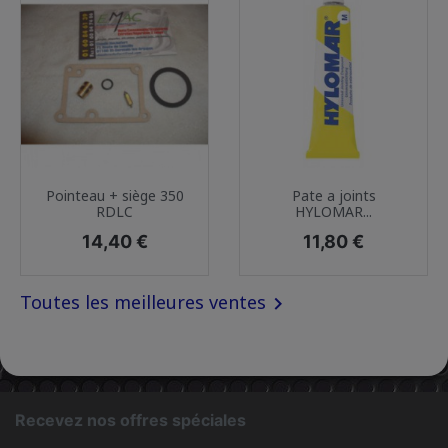
Pointeau + siège 350
Pate a joints
RDLC
HYLOMAR...
Prix
Prix
14,40 €
11,80 €
Toutes les meilleures ventes

Recevez nos offres spéciales