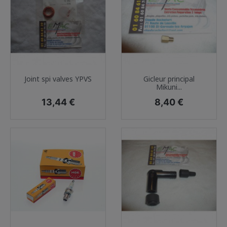
Joint spi valves YPVS
Gicleur principal
Mikuni...
Prix
Prix
13,44 €
8,40 €