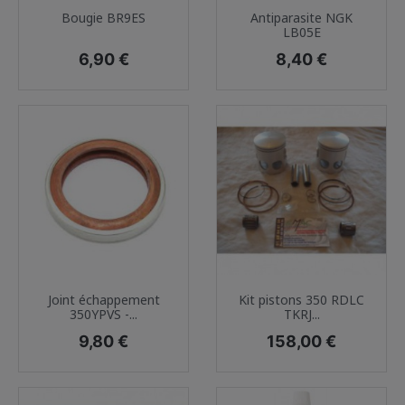
Bougie BR9ES
Antiparasite NGK
LB05E
Prix
Prix
6,90 €
8,40 €
Joint échappement
Kit pistons 350 RDLC
350YPVS -...
TKRJ...
Prix
Prix
9,80 €
158,00 €