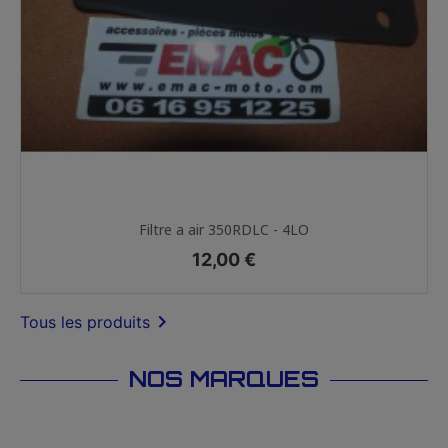
Filtre a air 350RDLC - 4LO
Prix
12,00 €

Tous les produits
NOS MARQUES