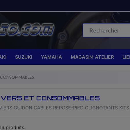
KI
SUZUKI
YAMAHA
MAGASIN-ATELIER
LI
T CONSOMMABLES
IVERS ET CONSOMMABLES
VIERS GUIDON CABLES REPOSE-PIED CLIGNOTANTS KITS 
 16 produits.