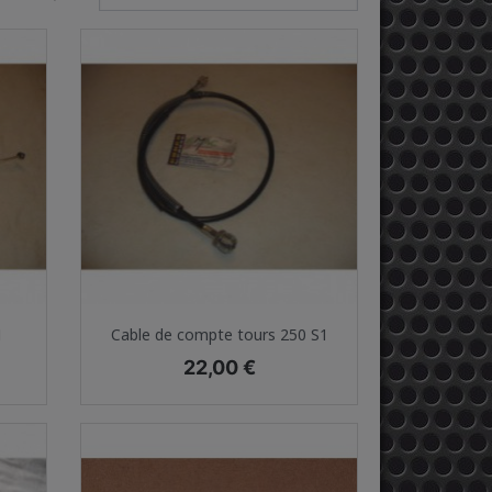
Aperçu rapide

1
Cable de compte tours 250 S1
Prix
22,00 €