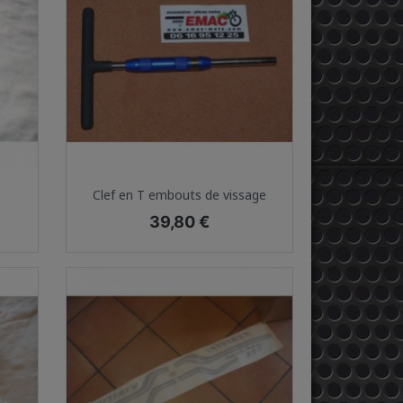
Aperçu rapide

Clef en T embouts de vissage
Prix
39,80 €