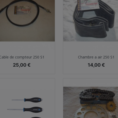
Aperçu rapide
Aperçu rapide


Cable de compteur 250 S1
Chambre a air 250 S1
Prix
Prix
25,00 €
14,00 €