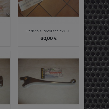
Aperçu rapide

Kit déco autocollant 250 S1...
Prix
60,00 €