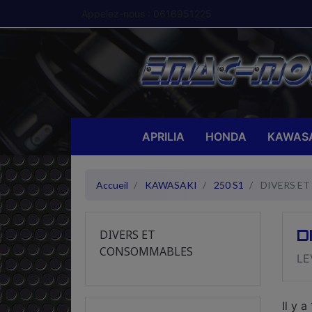
Appelez-nous :
0616951225
APRILIA
HONDA
KAWASA
Accueil
KAWASAKI
250 S1
DIVERS E
D
DIVERS ET
CONSOMMABLES
LE
Il y a