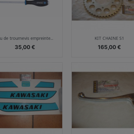
Aperçu rapide
Aperçu rapide


eu de trournevis empreinte...
KIT CHAINE S1
Prix
Prix
35,00 €
165,00 €