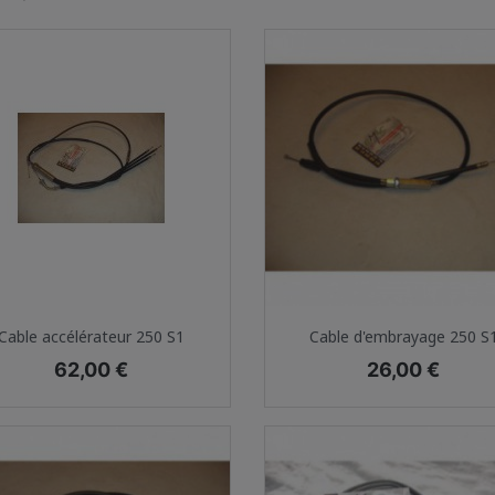
Aperçu rapide
Aperçu rapide


Cable accélérateur 250 S1
Cable d'embrayage 250 S
Prix
Prix
62,00 €
26,00 €