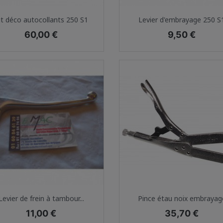
Aperçu rapide
Aperçu rapide


it déco autocollants 250 S1
Levier d'embrayage 250 S
Prix
Prix
60,00 €
9,50 €
Aperçu rapide
Aperçu rapide


Levier de frein à tambour...
Pince étau noix embrayag
Prix
Prix
11,00 €
35,70 €