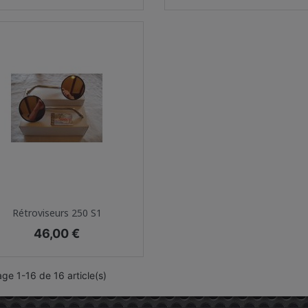
Aperçu rapide

Rétroviseurs 250 S1
Prix
46,00 €
age 1-16 de 16 article(s)