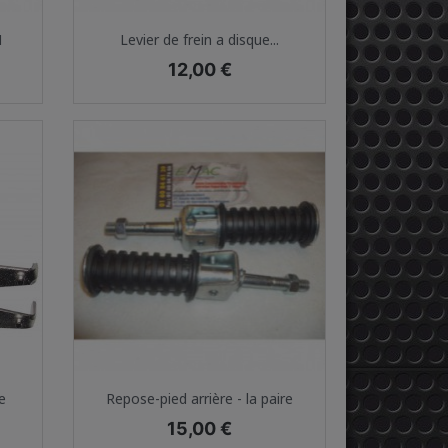
Aperçu rapide

1
Levier de frein a disque...
Prix
12,00 €
Aperçu rapide

e
Repose-pied arrière - la paire
Prix
15,00 €