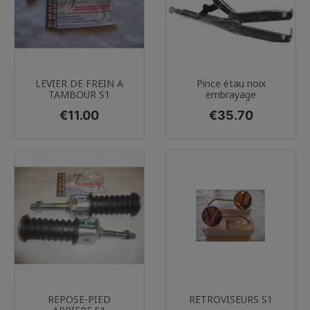
LEVIER DE FREIN A
Pince étau noix
TAMBOUR S1
embrayage
Price
Price
€11.00
€35.70
REPOSE-PIED
RETROVISEURS S1