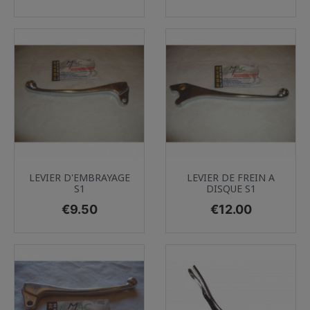
LEVIER D'EMBRAYAGE
LEVIER DE FREIN A
S1
DISQUE S1
Price
Price
€9.50
€12.00