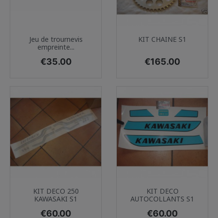
Jeu de trournevis
KIT CHAINE S1
empreinte...
Price
Price
€35.00
€165.00
KIT DECO 250
KIT DECO
KAWASAKI S1
AUTOCOLLANTS S1
Price
Price
€60.00
€60.00