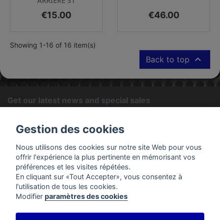
ARRIERE S1
Price
Price
€15.00
€46.00
Showing 1-16 of 16 item(s)

Back to top
Get our latest news and special sales
OK
Gestion des cookies
You may unsubscribe at any moment. For that purpose, please
Nous utilisons des cookies sur notre site Web pour vous
find our contact info in the legal notice.
offrir l'expérience la plus pertinente en mémorisant vos
préférences et les visites répétées.
En cliquant sur «Tout Accepter», vous consentez à
PRODUCTS
l'utilisation de tous les cookies.
Modifier
paramètres des cookies
OUR COMPANY