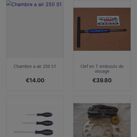
Chambre a air 250 S1
Clef en T embouts de
vissage
Price
Price
€14.00
€39.80