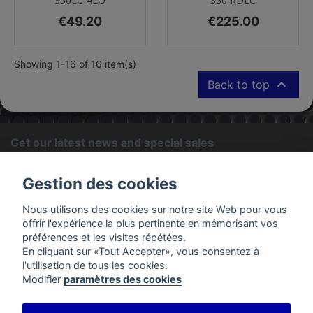
350LC-4LO
350 RDLC
Price
Price
€49.20
€225.00
Showing 1-16 of 16 item(s)

Back to top
Get our latest news and special sales
OK
Gestion des cookies
You may unsubscribe at any moment. For that purpose, please
Nous utilisons des cookies sur notre site Web pour vous
find our contact info in the legal notice.
offrir l'expérience la plus pertinente en mémorisant vos
préférences et les visites répétées.
En cliquant sur «Tout Accepter», vous consentez à
PRODUCTS
l'utilisation de tous les cookies.
Modifier
paramètres des cookies
OUR COMPANY