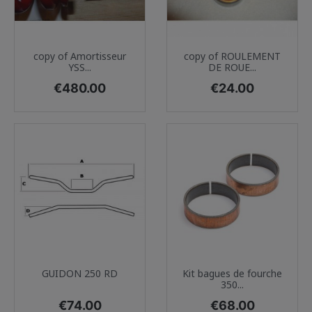
copy of Amortisseur
copy of ROULEMENT
YSS...
DE ROUE...
Price
Price
€480.00
€24.00
GUIDON 250 RD
Kit bagues de fourche
350...
Price
Price
€74.00
€68.00