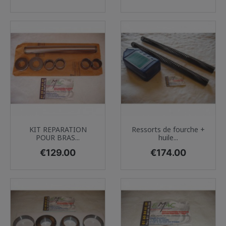
KIT REPARATION
Ressorts de fourche +
POUR BRAS...
huile...
Price
Price
€129.00
€174.00