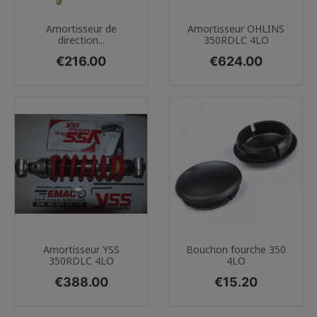
Amortisseur de
Amortisseur OHLINS
direction...
350RDLC 4LO
Price
Price
€216.00
€624.00
Amortisseur YSS
Bouchon fourche 350
350RDLC 4LO
4LO
Price
Price
€388.00
€15.20