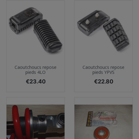
Caoutchoucs repose
Caoutchoucs repose
pieds 4LO
pieds YPVS
Price
Price
€23.40
€22.80