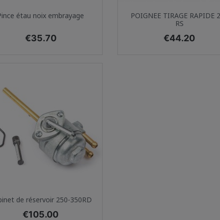
Quick view
Quick view


Pince étau noix embrayage
POIGNEE TIRAGE RAPIDE 
RS
Price
Price
€35.70
€44.20
Quick view

inet de réservoir 250-350RD
Price
€105.00