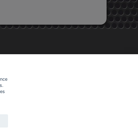
STORE INFORMATION
ence
s.
EMAC MOTOS
les
48, rue de Brunoy
94440 Villecresnes
France
Call us:
0616951225
Email us:
emac-
motos@outlook.fr