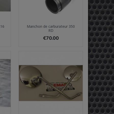
Quick view

x16
Manchon de carburateur 350
RD
Price
€70.00