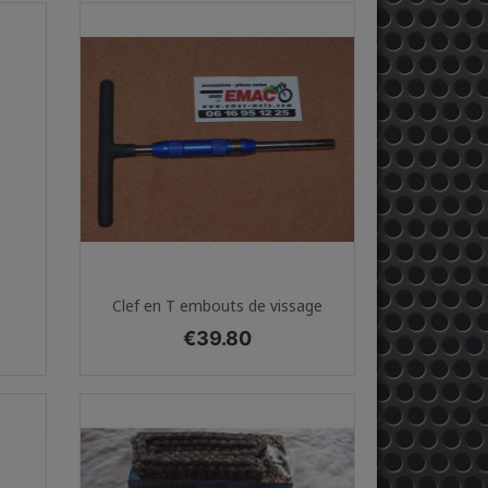
Quick view

Clef en T embouts de vissage
Price
€39.80