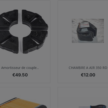
Quick view
Quick view


Amortisseur de couple...
CHAMBRE A AIR 350 RD
Price
Price
€49.50
€12.00