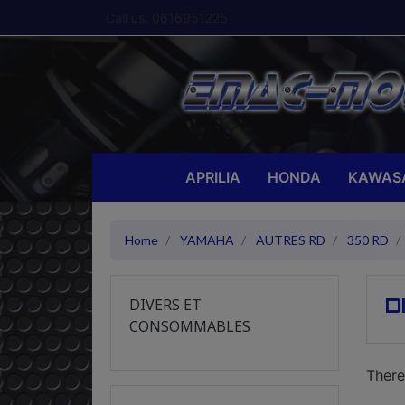
Call us:
0616951225
APRILIA
HONDA
KAWAS
Home
YAMAHA
AUTRES RD
350 RD
D
DIVERS ET
CONSOMMABLES
There