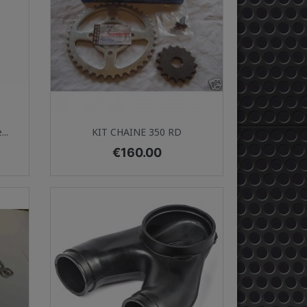
Quick view

..
KIT CHAINE 350 RD
Price
€160.00