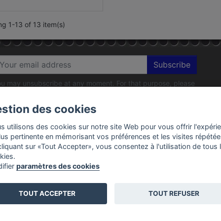
g 1-13 of 13 item(s)
Subscribe
u may unsubscribe at any moment. For that purpose, please
nd our contact info in the legal notice.
stion des cookies
COMPANY
YOUR ACCOUNT
s utilisons des cookies sur notre site Web pour vous offrir l'expéri
plus pertinente en mémorisant vos préférences et les visites répétée
son
Personal info
cliquant sur «Tout Accepter», vous consentez à l'utilisation de tous 
ons légales
Orders
kies.
ions d'utilisation
Credit slips
ifier
paramètres des cookies
ent sécurisé
Addresses
& Workshop
Vouchers
TOUT ACCEPTER
TOUT REFUSER
ct us