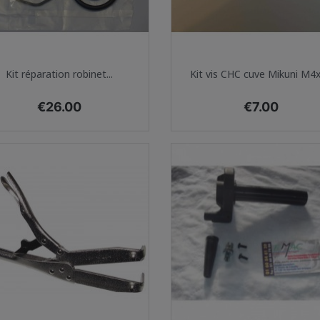
Quick view
Quick view


Kit réparation robinet...
Kit vis CHC cuve Mikuni M4
Price
Price
€26.00
€7.00