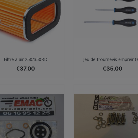
Quick view
Quick view


Filtre a air 250/350RD
Jeu de trournevis empreinte.
Price
Price
€37.00
€35.00