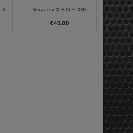
Quick view

250
Retroviseur 250-350-400RD
Price
€45.00