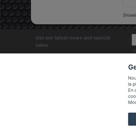
Showin
Get our latest news and special
sales
Yo
fi
Ge
PRODUCTS
OUR 
Nou
la 
Prices drop
Livrai
En 
Best sales
Menti
coo
Condit
Mod
Paiem
Shop 
Conta