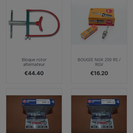
Bloque rotor
BOUGIE NGK 250 RS /
alternateur
RGV
Price
Price
€44.40
€16.20