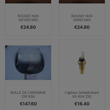
BOUGIE NGK
BOUGIE NGK
BR10ECMIX
BR9ECMIX
Price
Price
€24.80
€24.80
BULLE DE CARENAGE
Capteur température
250 RGV
RS-RGV 250
Price
Price
€147.60
€16.40