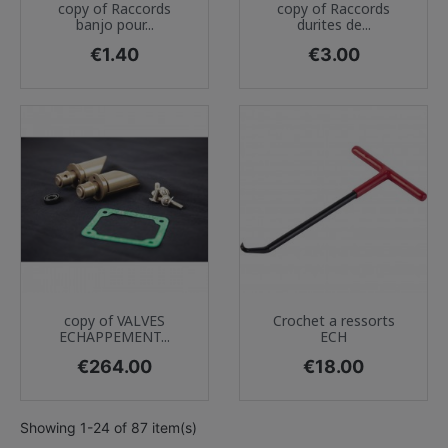
copy of Raccords
copy of Raccords
banjo pour...
durites de...
Price
Price
€1.40
€3.00
copy of VALVES
Crochet a ressorts
ECHAPPEMENT...
ECH
Price
Price
€264.00
€18.00
Showing 1-24 of 87 item(s)