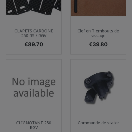
CLAPETS CARBONE
Clef en T embouts de
250 RS / RGV
vissage
Price
Price
€89.70
€39.80
CLIGNOTANT 250
Commande de stater
RGV