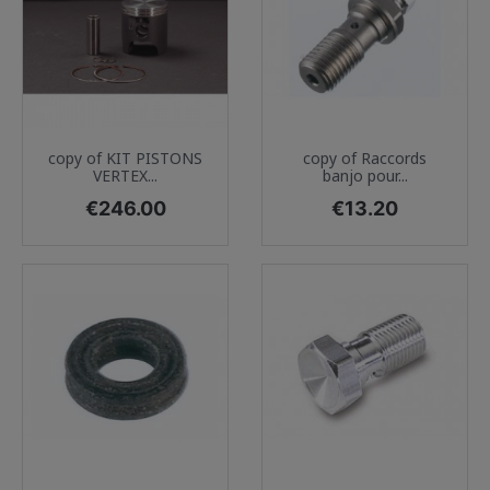
copy of KIT PISTONS
copy of Raccords
VERTEX...
banjo pour...
Price
Price
€246.00
€13.20