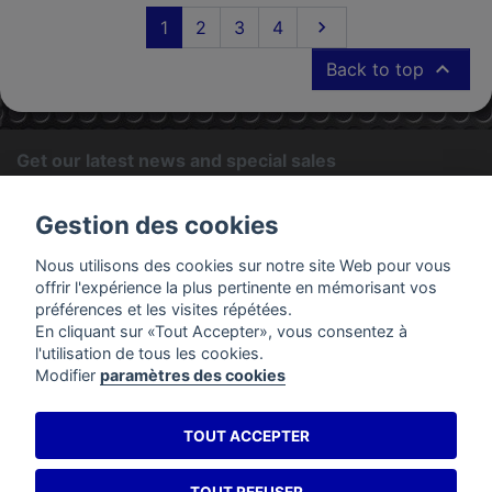
Next
1
2
3
4


Back to top
Get our latest news and special sales
OK
Gestion des cookies
You may unsubscribe at any moment. For that purpose, please
Nous utilisons des cookies sur notre site Web pour vous
find our contact info in the legal notice.
offrir l'expérience la plus pertinente en mémorisant vos
préférences et les visites répétées.
En cliquant sur «Tout Accepter», vous consentez à
PRODUCTS
l'utilisation de tous les cookies.
Modifier
paramètres des cookies
OUR COMPANY
TOUT ACCEPTER
YOUR ACCOUNT
STORE INFORMATION