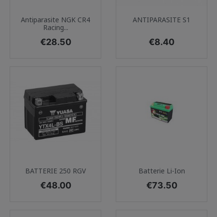
Antiparasite NGK CR4
ANTIPARASITE S1
Racing...
Price
Price
€28.50
€8.40
BATTERIE 250 RGV
Batterie Li-Ion
Price
Price
€48.00
€73.50