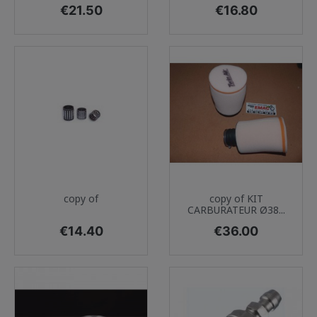
Price
Price
€21.50
€16.80
copy of
copy of KIT
CARBURATEUR Ø38...
Price
Price
€14.40
€36.00