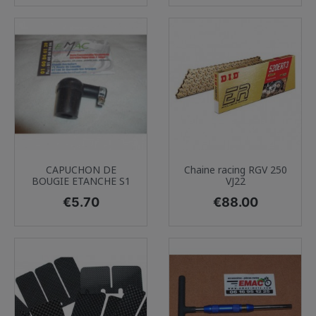
CAPUCHON DE
Chaine racing RGV 250
BOUGIE ETANCHE S1
VJ22
Price
Price
€5.70
€88.00