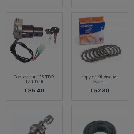
Contavteur 125 TDR-
copy of Kit disques
TZR-DTR
lisses...
Price
Price
€35.40
€52.80