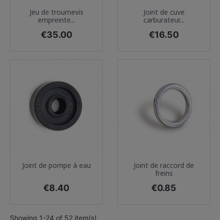
Jeu de trournevis
Joint de cuve
empreinte...
carburateur...
Price
Price
€35.00
€16.50
Joint de pompe à eau
Joint de raccord de
freins
Price
Price
€8.40
€0.85
Showing 1-24 of 52 item(s)