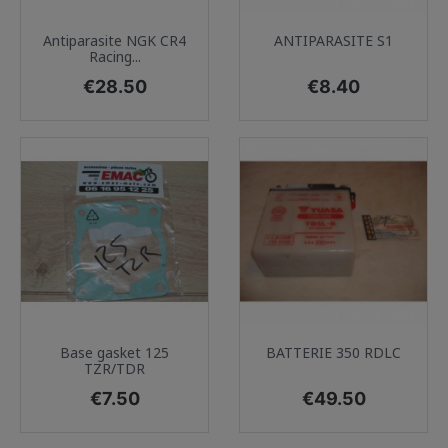
Antiparasite NGK CR4
ANTIPARASITE S1
Racing...
Price
Price
€28.50
€8.40
Base gasket 125
BATTERIE 350 RDLC
TZR/TDR
Price
Price
€7.50
€49.50