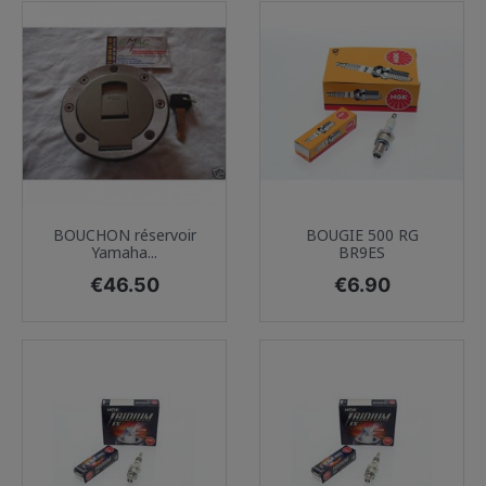
BOUCHON réservoir
BOUGIE 500 RG
Yamaha...
BR9ES
Price
Price
€46.50
€6.90