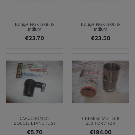
Bougie NGK BR8EIX
Bougie NGK BR9EIX
Iridium
Iridium
Price
Price
€23.70
€23.50
CAPUCHON DE
CHEMISE MOTEUR
BOUGIE ETANCHE S1
250 TDR / TZR
Price
Price
€5.70
€194.00