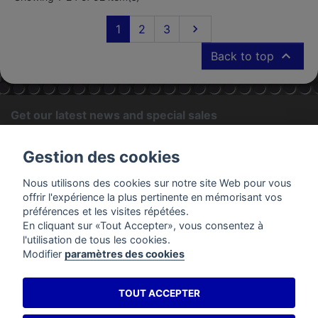
Next
1
2
3


Back to top
Get our latest news and special sales
OK
Gestion des cookies
You may unsubscribe at any moment. For that purpose, please
Nous utilisons des cookies sur notre site Web pour vous
find our contact info in the legal notice.
offrir l'expérience la plus pertinente en mémorisant vos
préférences et les visites répétées.
En cliquant sur «Tout Accepter», vous consentez à
PRODUCTS
l'utilisation de tous les cookies.
Modifier
paramètres des cookies
OUR COMPANY
TOUT ACCEPTER
YOUR ACCOUNT