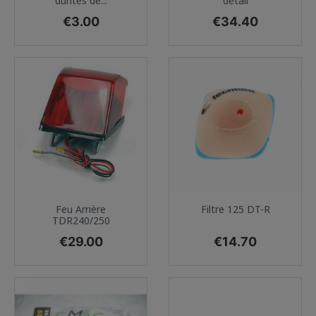
durites de...
détail
Price
Price
€3.00
€34.40
Feu Arrière
Filtre 125 DT-R
TDR240/250
Price
Price
€29.00
€14.70