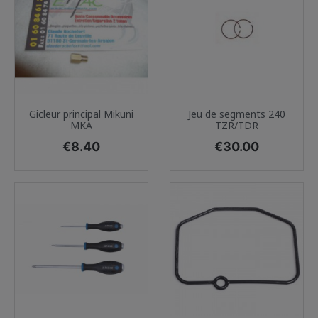
Gicleur principal Mikuni
Jeu de segments 240
MKA
TZR/TDR
Price
Price
€8.40
€30.00