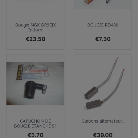
Bougie NGK BR9EIX
BOUGIE RD400
Iridium
Price
Price
€23.50
€7.30
CAPUCHON DE
Carbons alternateur...
BOUGIE ETANCHE S1
Price
Price
€5.70
€39.00