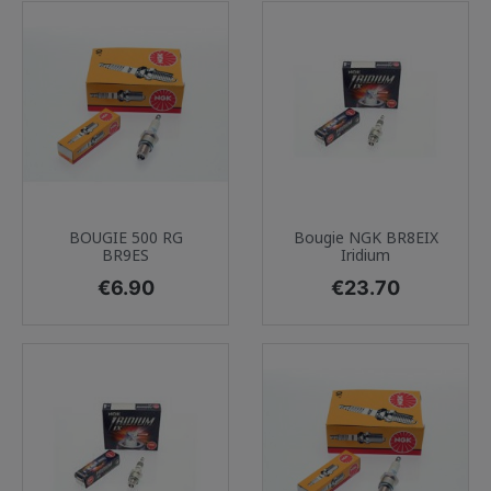
BOUGIE 500 RG
Bougie NGK BR8EIX
BR9ES
Iridium
Price
Price
€6.90
€23.70