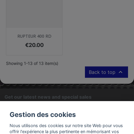
RUPTEUR 400 RD
Price
€20.00
Showing 1-13 of 13 item(s)

Back to top
Get our latest news and special sales
OK
Gestion des cookies
You may unsubscribe at any moment. For that purpose, please
Nous utilisons des cookies sur notre site Web pour vous
find our contact info in the legal notice.
offrir l'expérience la plus pertinente en mémorisant vos