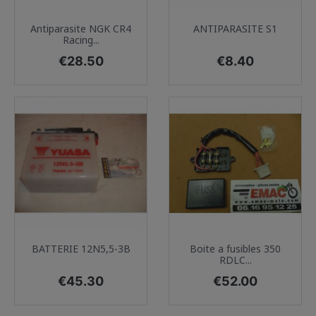
Antiparasite NGK CR4
ANTIPARASITE S1
Racing...
Price
Price
€28.50
€8.40
BATTERIE 12N5,5-3B
Boite a fusibles 350
RDLC...
Price
Price
€45.30
€52.00