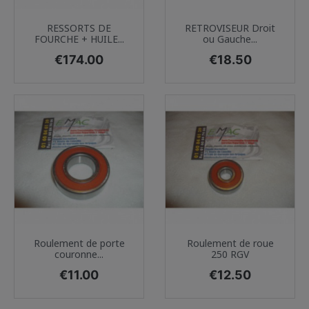
RESSORTS DE
RETROVISEUR Droit
FOURCHE + HUILE...
ou Gauche...
Price
Price
€174.00
€18.50
Roulement de porte
Roulement de roue
couronne...
250 RGV
Price
Price
€11.00
€12.50