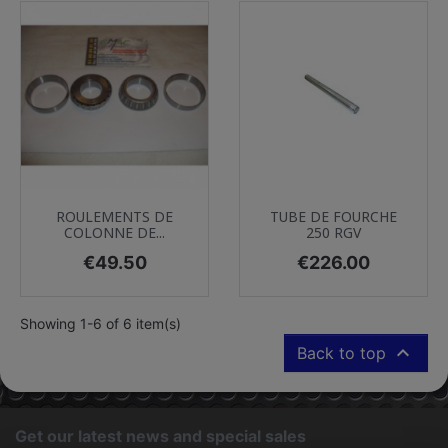
ROULEMENTS DE
TUBE DE FOURCHE
COLONNE DE...
250 RGV
Price
Price
€49.50
€226.00
Showing 1-6 of 6 item(s)

Back to top
Get our latest news and special sales