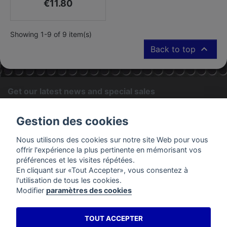
Price
€11.80
Showing 1-9 of 9 item(s)

Back to top
Get our latest news and special sales
OK
Gestion des cookies
You may unsubscribe at any moment. For that purpose, please
Nous utilisons des cookies sur notre site Web pour vous
find our contact info in the legal notice.
offrir l'expérience la plus pertinente en mémorisant vos
préférences et les visites répétées.
En cliquant sur «Tout Accepter», vous consentez à
PRODUCTS
l'utilisation de tous les cookies.
Modifier
paramètres des cookies
OUR COMPANY
TOUT ACCEPTER
YOUR ACCOUNT