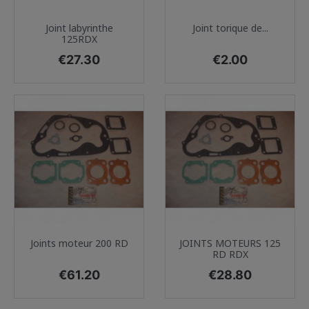
Joint labyrinthe
Joint torique de...
125RDX
Price
Price
€27.30
€2.00
Joints moteur 200 RD
JOINTS MOTEURS 125
RD RDX
Price
Price
€61.20
€28.80