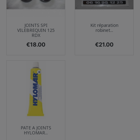
JOINTS SPI
Kit réparation
VILEBREQUIN 125
robinet...
RDX
Price
Price
€18.00
€21.00
PATE A JOINTS
HYLOMAR...