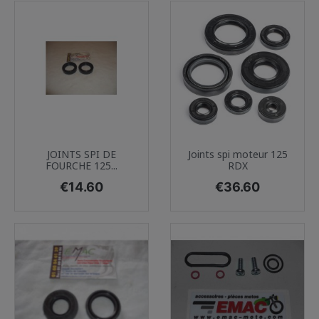
JOINTS SPI DE
Joints spi moteur 125
FOURCHE 125...
RDX
Price
Price
€14.60
€36.60