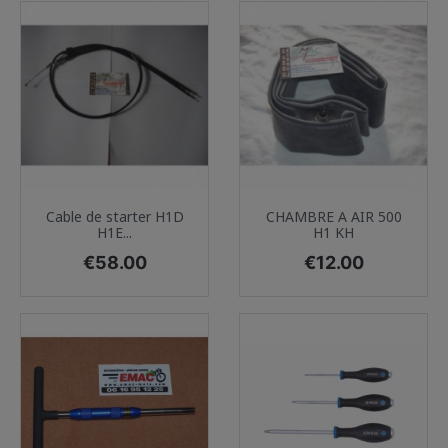
Cable de starter H1D
CHAMBRE A AIR 500
H1E...
H1 KH
Price
Price
€58.00
€12.00