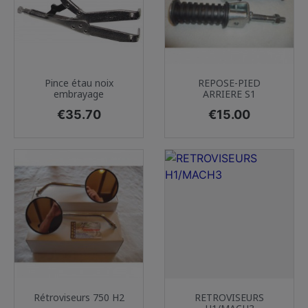
Pince étau noix
REPOSE-PIED
embrayage
ARRIERE S1
Price
Price
€35.70
€15.00
Rétroviseurs 750 H2
RETROVISEURS