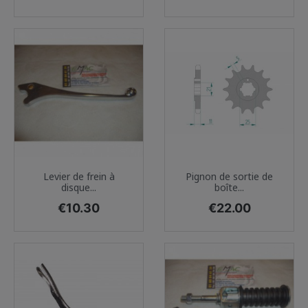
Levier de frein à
Pignon de sortie de
disque...
boîte...
Price
Price
€10.30
€22.00