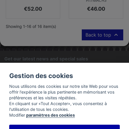
H1/MACH3
Price
Price
€52.00
€46.00
Showing 1-16 of 16 item(s)

Back to top
Get our latest news and special sales
OK
Gestion des cookies
You may unsubscribe at any moment. For that purpose, please
Nous utilisons des cookies sur notre site Web pour vous
find our contact info in the legal notice.
offrir l'expérience la plus pertinente en mémorisant vos
préférences et les visites répétées.
En cliquant sur «Tout Accepter», vous consentez à
PRODUCTS
l'utilisation de tous les cookies.
Modifier
paramètres des cookies
OUR COMPANY