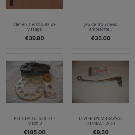
Clef en T embouts de
Jeu de trournevis
vissage
empreinte...
Price
Price
€39.80
€35.00
KIT CHAINE 500 H1 -
LEVIER D'EMBRAYAGE
Mach 3
H1/MACH3/KH
Price
Price
€185.00
€9.50