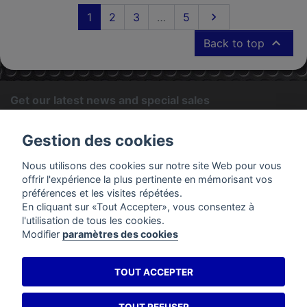
Next
1
2
3
…
5


Back to top
Get our latest news and special sales
OK
Gestion des cookies
You may unsubscribe at any moment. For that purpose, please
Nous utilisons des cookies sur notre site Web pour vous
find our contact info in the legal notice.
offrir l'expérience la plus pertinente en mémorisant vos
préférences et les visites répétées.
En cliquant sur «Tout Accepter», vous consentez à
PRODUCTS
l'utilisation de tous les cookies.
Modifier
paramètres des cookies
OUR COMPANY
TOUT ACCEPTER
YOUR ACCOUNT
STORE INFORMATION