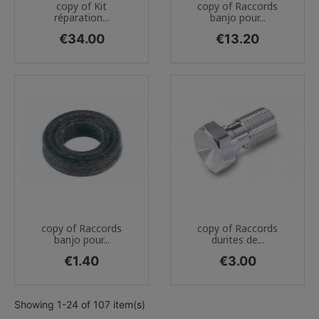
copy of Kit
copy of Raccords
réparation...
banjo pour...
Price
Price
€34.00
€13.20
copy of Raccords
copy of Raccords
banjo pour...
durites de...
Price
Price
€1.40
€3.00
Showing 1-24 of 107 item(s)