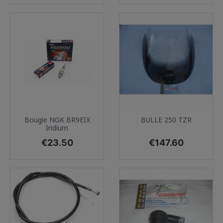
Bougie NGK BR9EIX
BULLE 250 TZR
Iridium
Price
Price
€23.50
€147.60