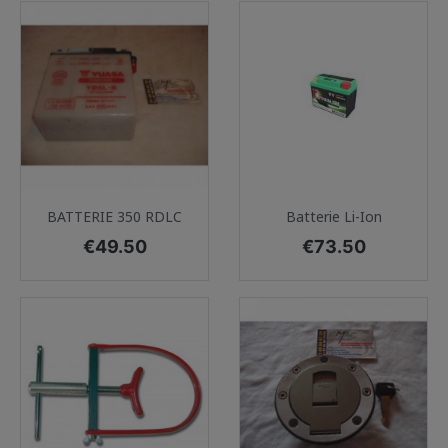
BATTERIE 350 RDLC
Batterie Li-Ion
Price
Price
€49.50
€73.50