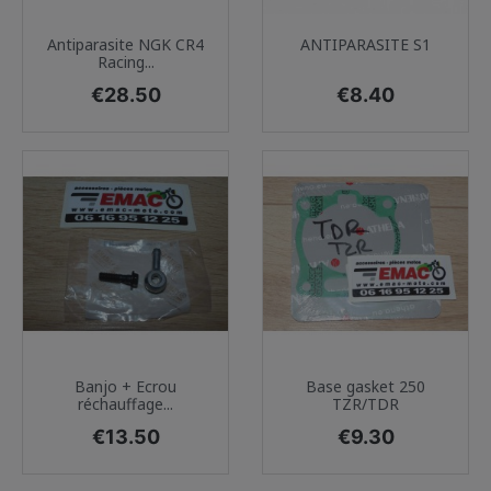
Antiparasite NGK CR4
ANTIPARASITE S1
Racing...
Price
Price
€28.50
€8.40
Banjo + Ecrou
Base gasket 250
réchauffage...
TZR/TDR
Price
Price
€13.50
€9.30