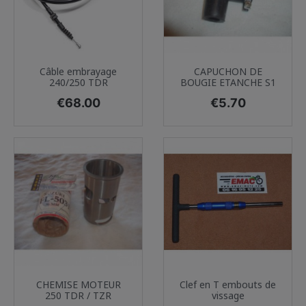
Câble embrayage
CAPUCHON DE
240/250 TDR
BOUGIE ETANCHE S1
Price
Price
€68.00
€5.70
CHEMISE MOTEUR
Clef en T embouts de
250 TDR / TZR
vissage