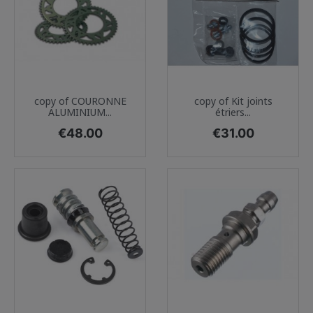
copy of COURONNE
copy of Kit joints
ALUMINIUM...
étriers...
Price
Price
€48.00
€31.00