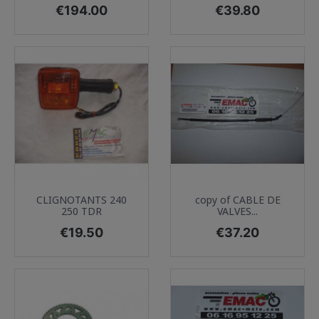
Price
Price
€194.00
€39.80
CLIGNOTANTS 240
copy of CABLE DE
250 TDR
VALVES...
Price
Price
€19.50
€37.20