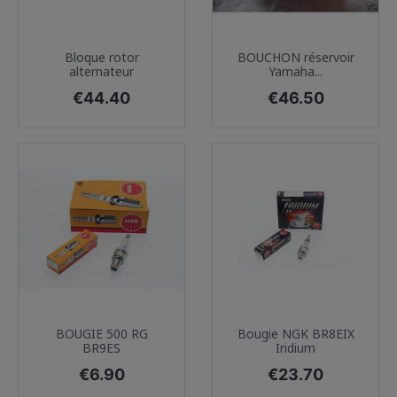
Bloque rotor
BOUCHON réservoir
alternateur
Yamaha...
Price
Price
€44.40
€46.50
BOUGIE 500 RG
Bougie NGK BR8EIX
BR9ES
Iridium
Price
Price
€6.90
€23.70