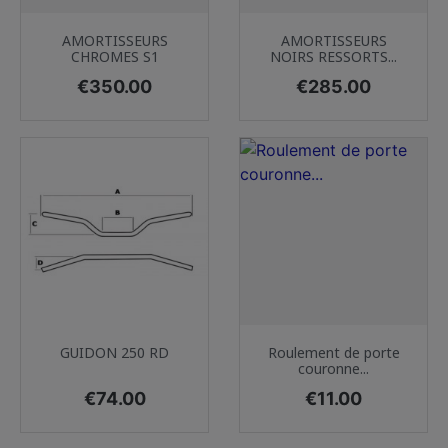
AMORTISSEURS
AMORTISSEURS
CHROMES S1
NOIRS RESSORTS...
Price
Price
€350.00
€285.00
GUIDON 250 RD
Roulement de porte
couronne...
Price
Price
€74.00
€11.00