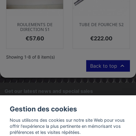
ROULEMENTS DE
TUBE DE FOURCHE S2
DIRECTION S1
Price
Price
€57.60
€222.00
Showing 1-8 of 8 item(s)

Back to top
Get our latest news and special sales
OK
Gestion des cookies
You may unsubscribe at any moment. For that purpose, please
Nous utilisons des cookies sur notre site Web pour vous
find our contact info in the legal notice.
offrir l'expérience la plus pertinente en mémorisant vos
préférences et les visites répétées.