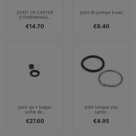
JOINT DE CARTER
Joint de pompe à eau
D'EMBRAYAGE...
Price
Price
€14.70
€8.40
Joint spi + bague
Joint torique eau
sortie de...
carter...
Price
Price
€27.60
€4.95