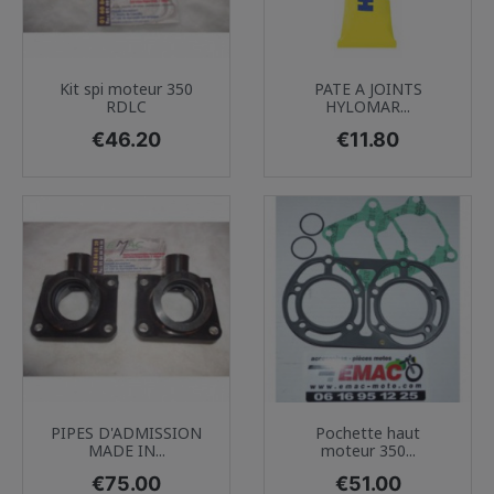
Kit spi moteur 350
PATE A JOINTS
RDLC
HYLOMAR...
Price
Price
€46.20
€11.80
PIPES D'ADMISSION
Pochette haut
MADE IN...
moteur 350...
Price
Price
€75.00
€51.00