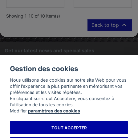
Showing 1-10 of 10 item(s)

Back to top
Get our latest news and special sales
OK
Gestion des cookies
You may unsubscribe at any moment. For that purpose, please
Nous utilisons des cookies sur notre site Web pour vous
find our contact info in the legal notice.
offrir l'expérience la plus pertinente en mémorisant vos
préférences et les visites répétées.
En cliquant sur «Tout Accepter», vous consentez à
PRODUCTS
l'utilisation de tous les cookies.
Modifier
paramètres des cookies
OUR COMPANY
TOUT ACCEPTER
YOUR ACCOUNT