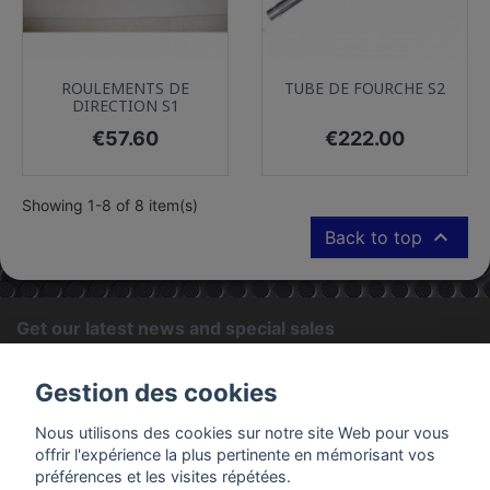
ROULEMENTS DE
TUBE DE FOURCHE S2
DIRECTION S1
Price
Price
€57.60
€222.00
Showing 1-8 of 8 item(s)

Back to top
Get our latest news and special sales
OK
Gestion des cookies
You may unsubscribe at any moment. For that purpose, please
Nous utilisons des cookies sur notre site Web pour vous
find our contact info in the legal notice.
offrir l'expérience la plus pertinente en mémorisant vos
préférences et les visites répétées.