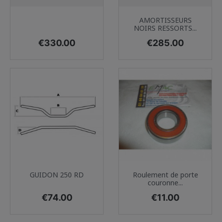
AMORTISSEURS
NOIRS RESSORTS...
Price
Price
€330.00
€285.00
GUIDON 250 RD
Roulement de porte
couronne...
Price
Price
€74.00
€11.00