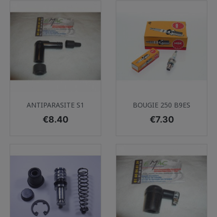
ANTIPARASITE S1
BOUGIE 250 B9ES
Price
Price
€8.40
€7.30