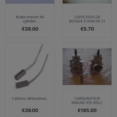
Brake master kit
CAPUCHON DE
cylinder...
BOUGIE ETANCHE S1
Price
Price
€38.00
€5.70
Carbons alternateur...
CARBURATEUR
MIKUNI 350 RDLC
Price
Price
€39.00
€195.00