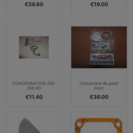
Price
Price
€39.80
€19.00
CONDENSATEUR 250-
Contacteur de point
350 RD
mort
Price
Price
€11.40
€36.00