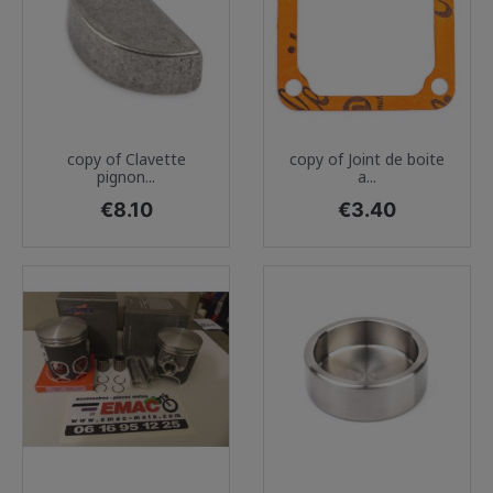
copy of Clavette
copy of Joint de boite
pignon...
a...
Price
Price
€8.10
€3.40