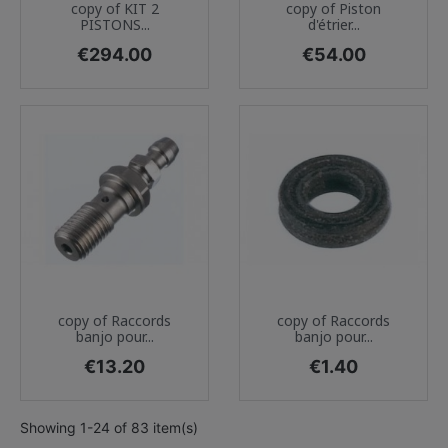
copy of KIT 2
copy of Piston
PISTONS...
d'étrier...
Price
Price
€294.00
€54.00
copy of Raccords
copy of Raccords
banjo pour...
banjo pour...
Price
Price
€13.20
€1.40
Showing 1-24 of 83 item(s)