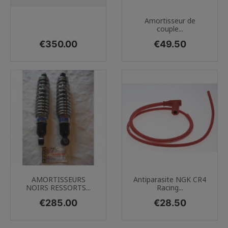
Amortisseur de
couple...
Price
Price
€350.00
€49.50
AMORTISSEURS
Antiparasite NGK CR4
NOIRS RESSORTS...
Racing...
Price
Price
€285.00
€28.50