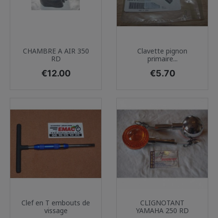
CHAMBRE A AIR 350
Clavette pignon
RD
primaire...
Price
Price
€12.00
€5.70
Clef en T embouts de
CLIGNOTANT
vissage
YAMAHA 250 RD