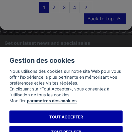
Next
1
2
3
4


Back to top
Get our latest news and special sales
OK
Gestion des cookies
You may unsubscribe at any moment. For that purpose, please
Nous utilisons des cookies sur notre site Web pour vous
find our contact info in the legal notice.
offrir l'expérience la plus pertinente en mémorisant vos
préférences et les visites répétées.
En cliquant sur «Tout Accepter», vous consentez à
PRODUCTS
l'utilisation de tous les cookies.
Modifier
paramètres des cookies
OUR COMPANY
TOUT ACCEPTER
YOUR ACCOUNT
STORE INFORMATION