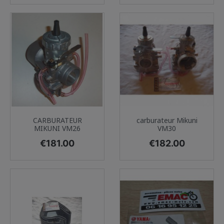
CARBURATEUR
carburateur Mikuni
MIKUNI VM26
VM30
Price
Price
€181.00
€182.00