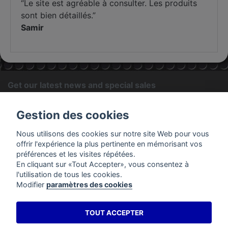
“Le site est agréable à consulter. Les produits
sont bien détaillés.
”
Samir
Get our latest news and special sales
OK
Gestion des cookies
You may unsubscribe at any moment. For that purpose, please
Nous utilisons des cookies sur notre site Web pour vous
find our contact info in the legal notice.
offrir l'expérience la plus pertinente en mémorisant vos
préférences et les visites répétées.
En cliquant sur «Tout Accepter», vous consentez à
PRODUCTS
l'utilisation de tous les cookies.
Modifier
paramètres des cookies
OUR COMPANY
TOUT ACCEPTER
YOUR ACCOUNT