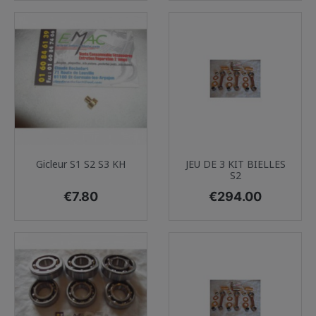
Gicleur S1 S2 S3 KH
JEU DE 3 KIT BIELLES
S2
Price
Price
€7.80
€294.00