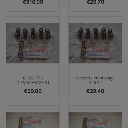
Price
Price
€510.00
€29.70
RESSORTS
Ressorts embrayage
D'EMBRAYAGE S1
350 S2
Price
Price
€29.00
€29.40