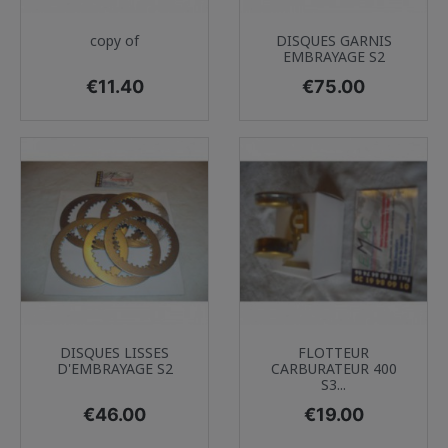
copy of
DISQUES GARNIS
EMBRAYAGE S2
Price
Price
€11.40
€75.00
DISQUES LISSES
FLOTTEUR
D'EMBRAYAGE S2
CARBURATEUR 400
S3...
Price
Price
€46.00
€19.00