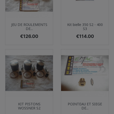
JEU DE ROULEMENTS
Kit bielle 350 S2 - 400
DE...
S3
Price
Price
€126.00
€114.00
KIT PISTONS
POINTEAU ET SIEGE
WOSSNER S2
DE...