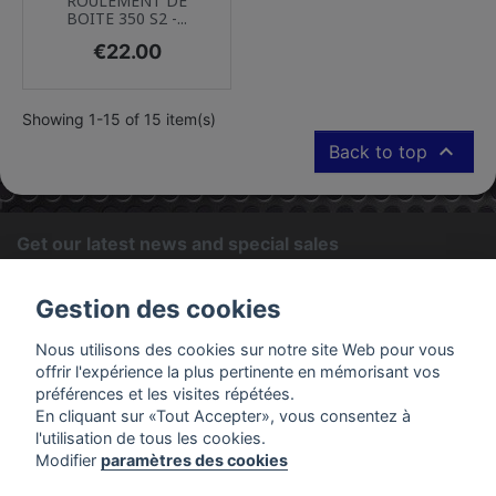
ROULEMENT DE
BOITE 350 S2 -...
Price
€22.00
Showing 1-15 of 15 item(s)

Back to top
Get our latest news and special sales
OK
Gestion des cookies
You may unsubscribe at any moment. For that purpose, please
Nous utilisons des cookies sur notre site Web pour vous
find our contact info in the legal notice.
offrir l'expérience la plus pertinente en mémorisant vos
préférences et les visites répétées.
En cliquant sur «Tout Accepter», vous consentez à
PRODUCTS
l'utilisation de tous les cookies.
Modifier
paramètres des cookies
OUR COMPANY