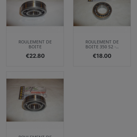
ROULEMENT DE
ROULEMENT DE
BOITE
BOITE 350 S2 -...
Price
Price
€22.80
€18.00