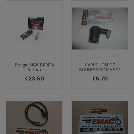
Bougie NGK BR9EIX
CAPUCHON DE
Iridium
BOUGIE ETANCHE S1
Price
Price
€23.50
€5.70