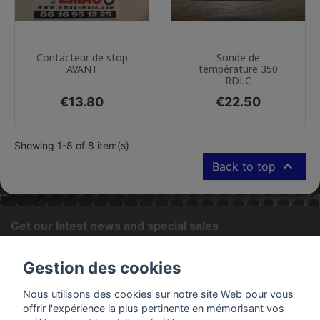
Contacteur de stop
Sonde de
AVANT
température 350
RDLC
Price
Price
€13.80
€22.50
Showing 1-8 of 8 item(s)

Back to top
Get our latest news and special sales
OK
Gestion des cookies
You may unsubscribe at any moment. For that purpose, please
Nous utilisons des cookies sur notre site Web pour vous
find our contact info in the legal notice.
offrir l'expérience la plus pertinente en mémorisant vos