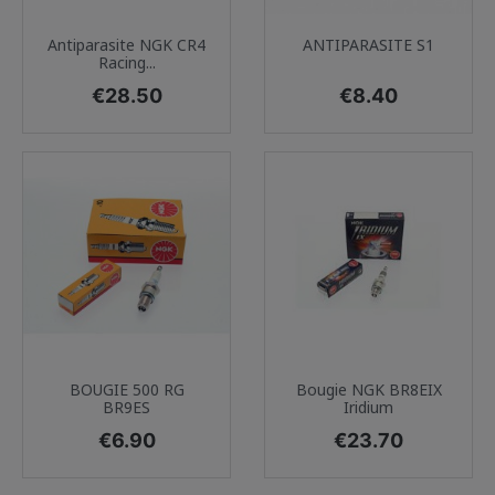
Antiparasite NGK CR4
ANTIPARASITE S1
Racing...
Price
Price
€28.50
€8.40
BOUGIE 500 RG
Bougie NGK BR8EIX
BR9ES
Iridium
Price
Price
€6.90
€23.70