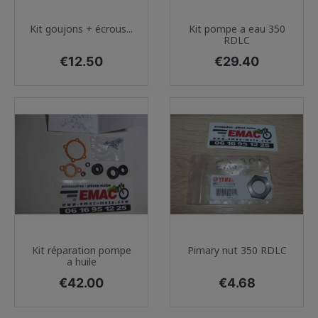
Kit goujons + écrous...
Kit pompe a eau 350
RDLC
Price
Price
€12.50
€29.40
Kit réparation pompe
Pimary nut 350 RDLC
a huile
Price
Price
€42.00
€4.68