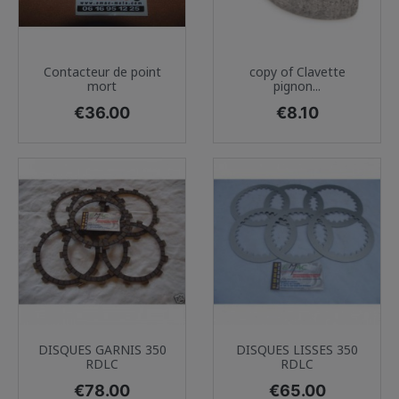
Contacteur de point
copy of Clavette
mort
pignon...
Price
Price
€36.00
€8.10
DISQUES GARNIS 350
DISQUES LISSES 350
RDLC
RDLC
Price
Price
€78.00
€65.00