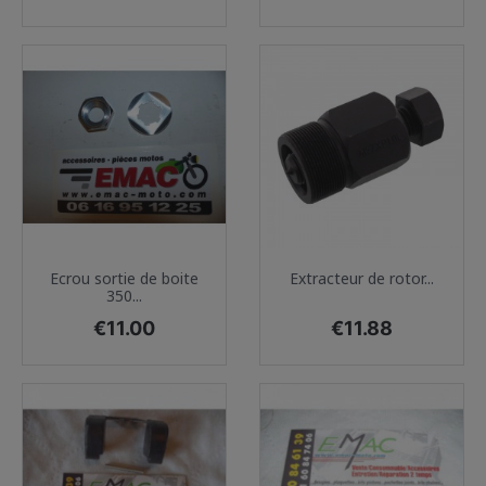
Ecrou sortie de boite
Extracteur de rotor...
350...
Price
Price
€11.00
€11.88