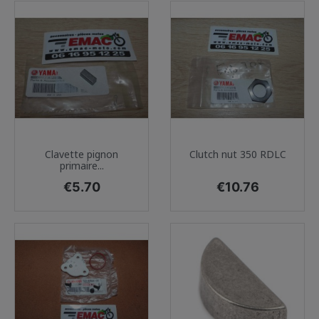
Clavette pignon
Clutch nut 350 RDLC
primaire...
Price
Price
€5.70
€10.76