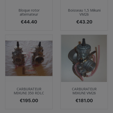
Bloque rotor
Boisseau 1,5 Mikuni
alternateur
VM26
Price
Price
€44.40
€43.20
CARBURATEUR
CARBURATEUR
MIKUNI 350 RDLC
MIKUNI VM26
Price
Price
€195.00
€181.00