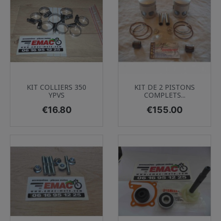
KIT COLLIERS 350
KIT DE 2 PISTONS
YPVS
COMPLETS...
Price
Price
€16.80
€155.00