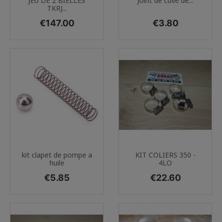
JEU DE 2 BIELLES
Joint de cuve de...
TKRJ...
Price
Price
€147.00
€3.80
kit clapet de pompe a
KIT COLIERS 350 -
huile
4LO
Price
Price
€5.85
€22.60