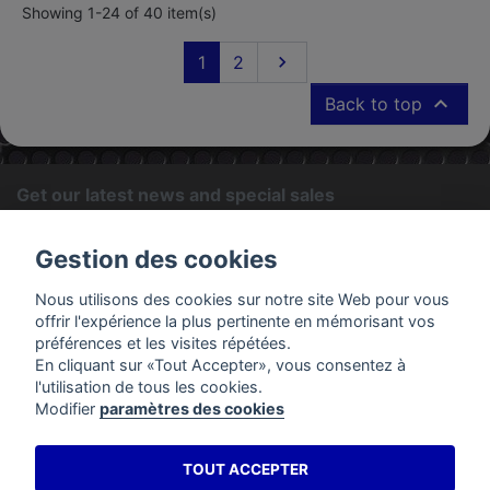
Showing 1-24 of 40 item(s)
Next
1
2


Back to top
Get our latest news and special sales
OK
Gestion des cookies
You may unsubscribe at any moment. For that purpose, please
Nous utilisons des cookies sur notre site Web pour vous
find our contact info in the legal notice.
offrir l'expérience la plus pertinente en mémorisant vos
préférences et les visites répétées.
En cliquant sur «Tout Accepter», vous consentez à
PRODUCTS
l'utilisation de tous les cookies.
Modifier
paramètres des cookies
OUR COMPANY
TOUT ACCEPTER
YOUR ACCOUNT