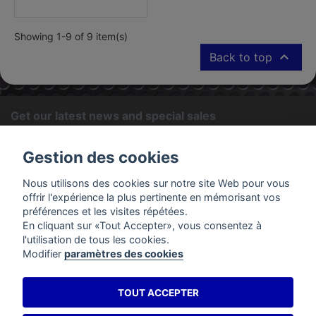
Showing 1-9 of 9 item(s)

Back to top
Get our latest news and special sales
OK
Gestion des cookies
You may unsubscribe at any moment. For that purpose, please
Nous utilisons des cookies sur notre site Web pour vous
find our contact info in the legal notice.
offrir l'expérience la plus pertinente en mémorisant vos
préférences et les visites répétées.
En cliquant sur «Tout Accepter», vous consentez à
PRODUCTS
l'utilisation de tous les cookies.
Modifier
paramètres des cookies
OUR COMPANY
TOUT ACCEPTER
YOUR ACCOUNT