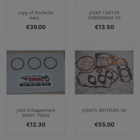
copy of Pochette
JOINT CARTER
haut...
EMBRAYAGE H2
Price
Price
€39.00
€13.50
Joint échappement
JOINTS MOTEURS H2
500H1-750H2
Price
Price
€12.30
€55.00