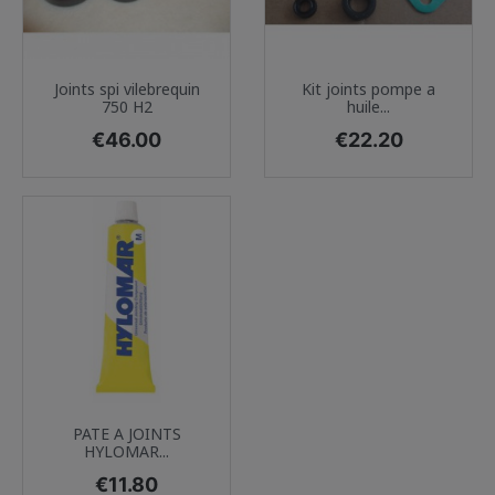
Joints spi vilebrequin
Kit joints pompe a
750 H2
huile...
Price
Price
€46.00
€22.20
PATE A JOINTS
HYLOMAR...
Price
€11.80