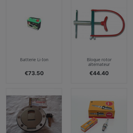
Batterie Li-Ion
Bloque rotor
alternateur
Price
Price
€73.50
€44.40