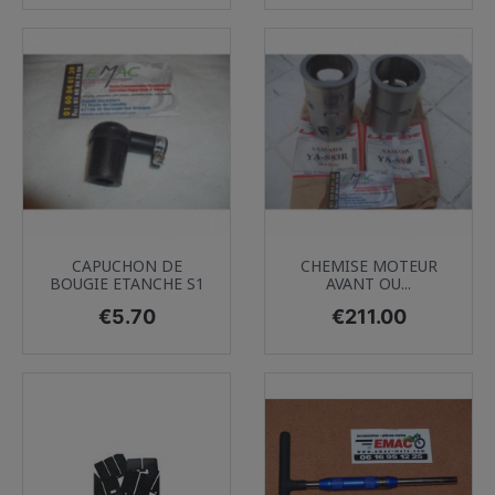
CAPUCHON DE
CHEMISE MOTEUR
BOUGIE ETANCHE S1
AVANT OU...
Price
Price
€5.70
€211.00