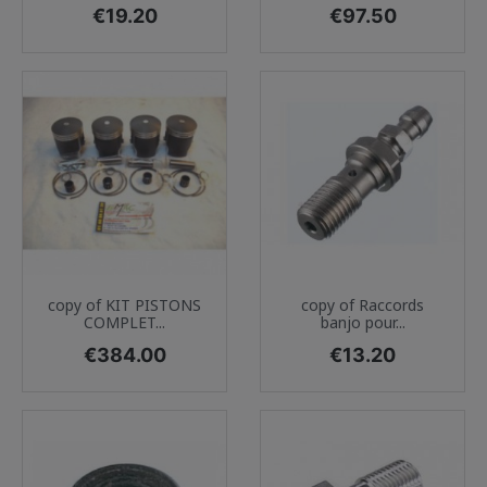
Price
Price
€19.20
€97.50
copy of KIT PISTONS
copy of Raccords
COMPLET...
banjo pour...
Price
Price
€384.00
€13.20