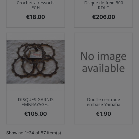
Crochet a ressorts
Disque de frein 500
ECH
RDLC
Price
Price
€18.00
€206.00
DISQUES GARNIS
Douille centrage
EMBRAYAGE...
embase Yamaha
Price
Price
€105.00
€1.90
Showing 1-24 of 87 item(s)