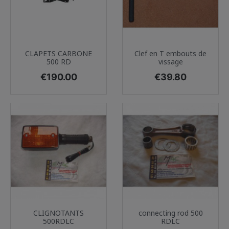
CLAPETS CARBONE
Clef en T embouts de
500 RD
vissage
Price
Price
€190.00
€39.80
CLIGNOTANTS
connecting rod 500
500RDLC
RDLC