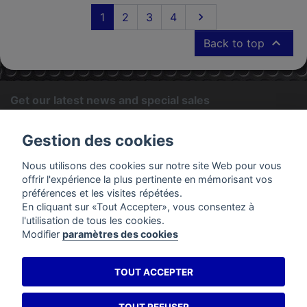
Next
1
2
3
4


Back to top
Get our latest news and special sales
OK
Gestion des cookies
You may unsubscribe at any moment. For that purpose, please
Nous utilisons des cookies sur notre site Web pour vous
find our contact info in the legal notice.
offrir l'expérience la plus pertinente en mémorisant vos
préférences et les visites répétées.
En cliquant sur «Tout Accepter», vous consentez à
PRODUCTS
l'utilisation de tous les cookies.
Modifier
paramètres des cookies
OUR COMPANY
TOUT ACCEPTER
YOUR ACCOUNT
STORE INFORMATION