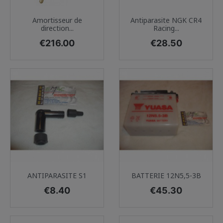
Amortisseur de
Antiparasite NGK CR4
direction...
Racing...
Price
Price
€216.00
€28.50
ANTIPARASITE S1
BATTERIE 12N5,5-3B
Price
Price
€8.40
€45.30