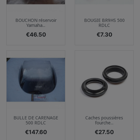
BOUCHON réservoir
BOUGIE BR9HS 500
Yamaha...
RDLC
Price
Price
€46.50
€7.30
BULLE DE CARENAGE
Caches poussières
500 RDLC
fourche...
Price
Price
€147.60
€27.50