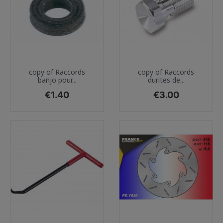
copy of Raccords
copy of Raccords
banjo pour...
durites de...
Price
Price
€1.40
€3.00