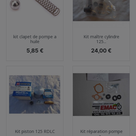
kit clapet de pompe a
Kit maître cylindre
huile
125...
Prix
Prix
5,85 €
24,00 €
Kit piston 125 RDLC
Kit réparation pompe