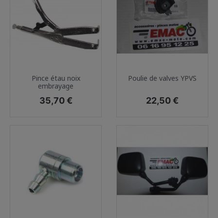
Pince étau noix
Poulie de valves YPVS
embrayage
Prix
Prix
35,70 €
22,50 €