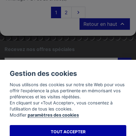
Suivant
1
2


Retour en haut
Recevez nos offres spéciales
ok
Gestion des cookies
Vous pouvez vous désinscrire à tout moment. Vous trouverez
pour cela nos informations de contact dans les conditions
Nous utilisons des cookies sur notre site Web pour vous
d'utilisation du site.
offrir l'expérience la plus pertinente en mémorisant vos
préférences et les visites répétées.
En cliquant sur «Tout Accepter», vous consentez à
PRODUITS
l'utilisation de tous les cookies.
Modifier
paramètres des cookies
EMAC MOTOS
TOUT ACCEPTER
VOTRE COMPTE