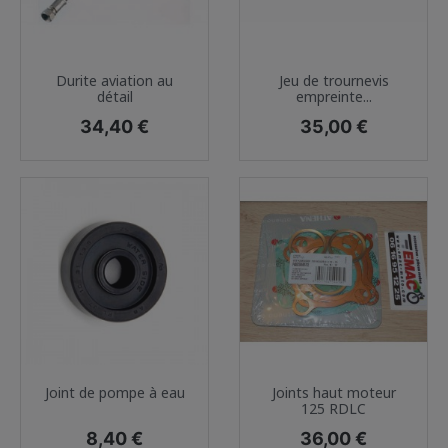
Durite aviation au
Jeu de trournevis
détail
empreinte...
Prix
Prix
34,40 €
35,00 €
Joint de pompe à eau
Joints haut moteur
125 RDLC
Prix
Prix
8,40 €
36,00 €