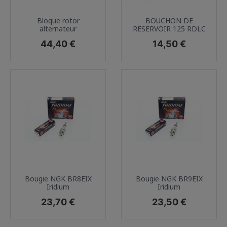
Bloque rotor
BOUCHON DE
alternateur
RESERVOIR 125 RDLC
Prix
Prix
44,40 €
14,50 €
Bougie NGK BR8EIX
Bougie NGK BR9EIX
Iridium
Iridium
Prix
Prix
23,70 €
23,50 €