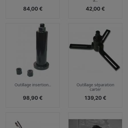
a...
Prix
Prix
84,00 €
42,00 €
Outillage insertion...
Outillage séparation
carter
Prix
Prix
98,90 €
139,20 €