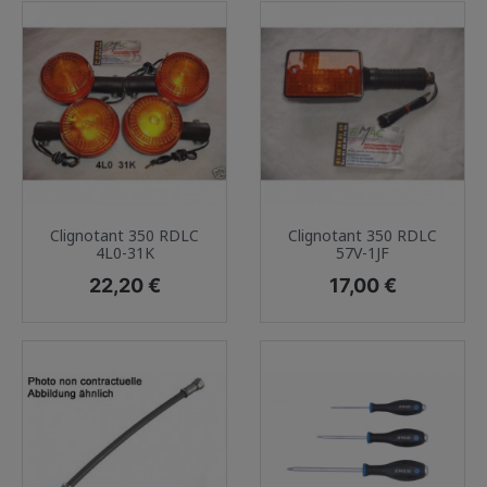
Clignotant 350 RDLC
Clignotant 350 RDLC
4L0-31K
57V-1JF
Prix
Prix
22,20 €
17,00 €