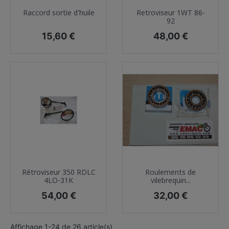
Raccord sortie d'huile
Retroviseur 1WT 86-
92
Prix
Prix
15,60 €
48,00 €
Rétroviseur 350 RDLC
Roulements de
4LO-31K
vilebrequin...
Prix
Prix
54,00 €
32,00 €
Affichage 1-24 de 26 article(s)