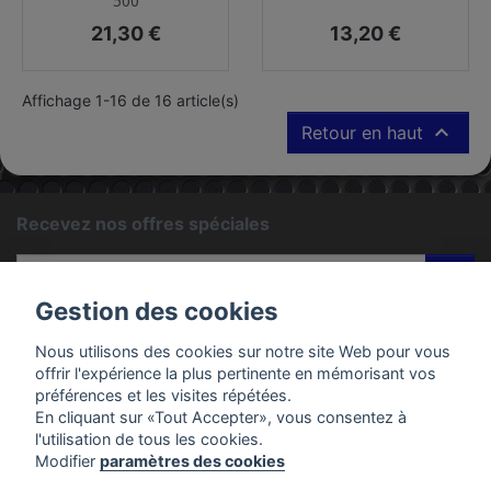
500
Prix
Prix
21,30 €
13,20 €
Affichage 1-16 de 16 article(s)

Retour en haut
Recevez nos offres spéciales
ok
Gestion des cookies
Vous pouvez vous désinscrire à tout moment. Vous trouverez
pour cela nos informations de contact dans les conditions
Nous utilisons des cookies sur notre site Web pour vous
d'utilisation du site.
offrir l'expérience la plus pertinente en mémorisant vos
préférences et les visites répétées.
En cliquant sur «Tout Accepter», vous consentez à
PRODUITS
l'utilisation de tous les cookies.
Modifier
paramètres des cookies
EMAC MOTOS