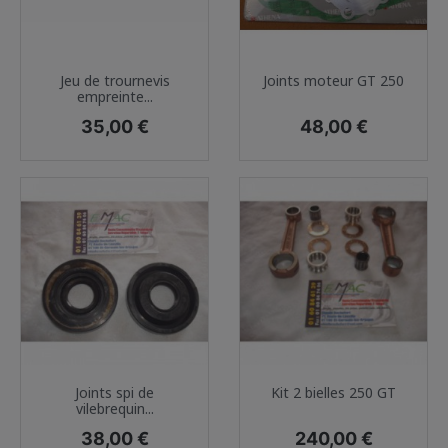
Jeu de trournevis
Joints moteur GT 250
empreinte...
Prix
Prix
35,00 €
48,00 €
Joints spi de
Kit 2 bielles 250 GT
vilebrequin...
Prix
Prix
38,00 €
240,00 €