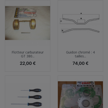
Flotteur carburateur
Guidon chromé : 4
GT 380...
tailles...
Prix
Prix
22,00 €
74,00 €