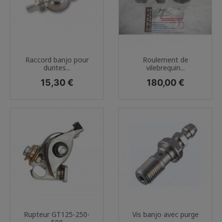
Raccord banjo pour
Roulement de
durites...
vilebrequin...
Prix
Prix
15,30 €
180,00 €
Rupteur GT125-250-
Vis banjo avec purge