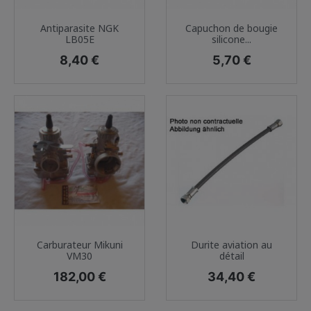
Antiparasite NGK
Capuchon de bougie
LB05E
silicone...
Prix
Prix
8,40 €
5,70 €
Carburateur Mikuni
Durite aviation au
VM30
détail
Prix
Prix
182,00 €
34,40 €