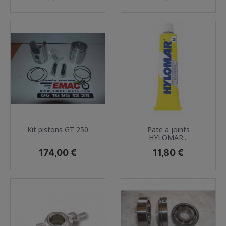
Kit pistons GT 250
Pate a joints
HYLOMAR...
Prix
Prix
174,00 €
11,80 €