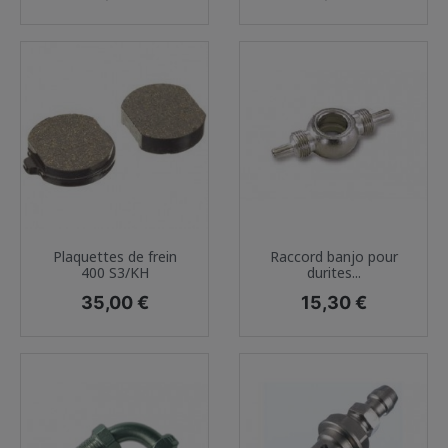
Plaquettes de frein
Raccord banjo pour
400 S3/KH
durites...
Prix
Prix
35,00 €
15,30 €