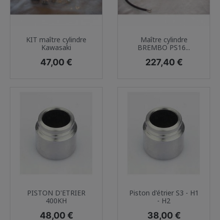
KIT maître cylindre
Maître cylindre
Kawasaki
BREMBO PS16...
Prix
Prix
47,00 €
227,40 €
PISTON D'ETRIER
Piston d'étrier S3 - H1
400KH
- H2
Prix
Prix
48,00 €
38,00 €