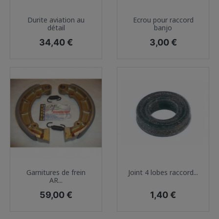
Durite aviation au
Ecrou pour raccord
détail
banjo
Prix
Prix
34,40 €
3,00 €
Garnitures de frein
Joint 4 lobes raccord...
AR...
Prix
Prix
59,00 €
1,40 €