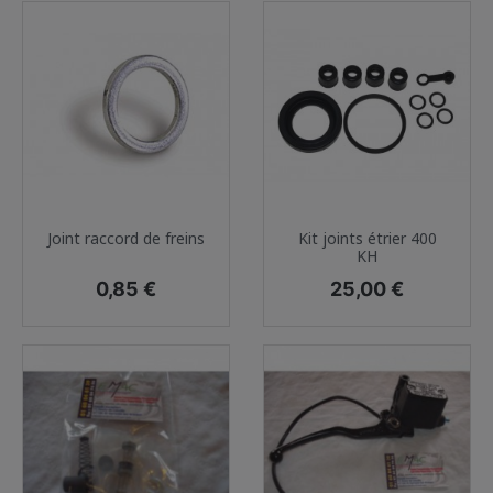
Joint raccord de freins
Kit joints étrier 400
KH
Prix
Prix
0,85 €
25,00 €