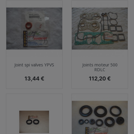
Joint spi valves YPVS
Joints moteur 500
RDLC
Prix
Prix
13,44 €
112,20 €