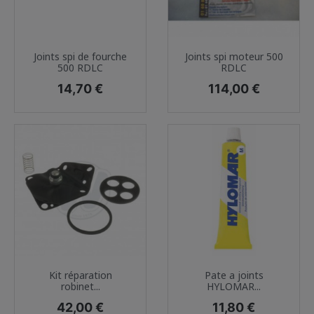
Joints spi de fourche
Joints spi moteur 500
500 RDLC
RDLC
Prix
Prix
14,70 €
114,00 €
Kit réparation
Pate a joints
robinet...
HYLOMAR...
Prix
Prix
42,00 €
11,80 €