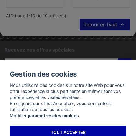
Affichage 1-10 de 10 article(s)

Retour en haut
Recevez nos offres spéciales
ok
Gestion des cookies
Vous pouvez vous désinscrire à tout moment. Vous trouverez
pour cela nos informations de contact dans les conditions
Nous utilisons des cookies sur notre site Web pour vous
d'utilisation du site.
offrir l'expérience la plus pertinente en mémorisant vos
préférences et les visites répétées.
En cliquant sur «Tout Accepter», vous consentez à
PRODUITS
l'utilisation de tous les cookies.
Modifier
paramètres des cookies
EMAC MOTOS
TOUT ACCEPTER
VOTRE COMPTE