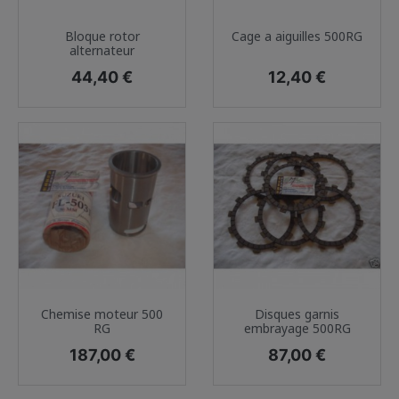
Bloque rotor
Cage a aiguilles 500RG
alternateur
Prix
Prix
44,40 €
12,40 €
Chemise moteur 500
Disques garnis
RG
embrayage 500RG
Prix
Prix
187,00 €
87,00 €