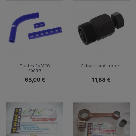
Durites SAMCO
Extracteur de rotor...
500RG
Prix
Prix
68,00 €
11,88 €