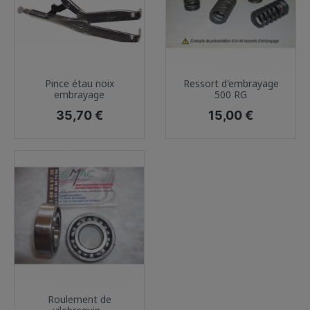
Pince étau noix
Ressort d'embrayage
embrayage
500 RG
Prix
Prix
35,70 €
15,00 €
Roulement de