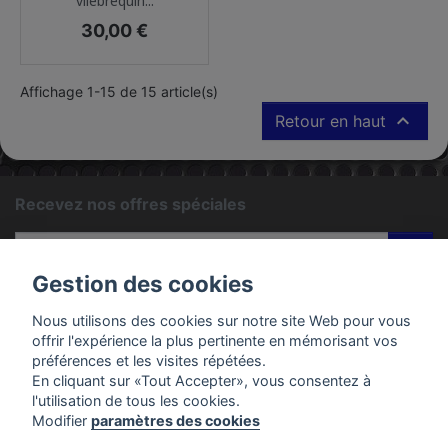
vilebrequin...
Prix
30,00 €
Affichage 1-15 de 15 article(s)

Retour en haut
Recevez nos offres spéciales
ok
Gestion des cookies
Vous pouvez vous désinscrire à tout moment. Vous trouverez
pour cela nos informations de contact dans les conditions
Nous utilisons des cookies sur notre site Web pour vous
d'utilisation du site.
offrir l'expérience la plus pertinente en mémorisant vos
préférences et les visites répétées.
En cliquant sur «Tout Accepter», vous consentez à
PRODUITS
l'utilisation de tous les cookies.
Modifier
paramètres des cookies
EMAC MOTOS