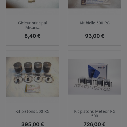
Gicleur principal
Kit bielle 500 RG
Mikuni...
Prix
Prix
8,40 €
93,00 €
Kit pistons 500 RG
Kit pistons Meteor RG
500
Prix
Prix
395,00 €
726,00 €