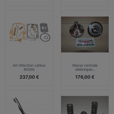
Kit réfection carbus
Masse centrale
RG500
vilebrequin...
Prix
Prix
237,00 €
176,00 €